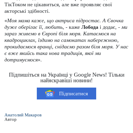
ТікТоком не цікавиться, але вже проявляє свої
акторські здібності.
«
Моя мама каже, що актриса підростає. А Євочка
дуже оберігає її, любить
, - каже
Лобода
і додає, -
ми
зараз живемо в Європі біля моря. Катаємося на
квадроциклах, їздимо на самокатах набережною,
прокидаємося вранці, снідаємо разом біля моря. У нас
є вже якийсь така нова традиція, якої ми
дотримуємося
».
Підпишіться на Українці у Google News! Тільки
найяскравіші новини!
Підписатися
Анатолий Макаров
Автор