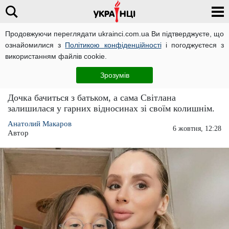
Продовжуючи переглядати ukrainci.com.ua Ви підтверджуєте, що
ознайомилися з
Політикою конфіденційності
і погоджуєтеся з
Головна
Зірки
ЧИТАТЬ НА РУССКОМ
використанням файлів cookie.
Світлана Лобода відверто розповіла про
Зрозумів
стосунки з колишнім чоловіком
Дочка бачиться з батьком, а сама Світлана
залишилася у гарних відносинах зі своїм колишнім.
Анатолий Макаров
6 жовтня, 12:28
Автор