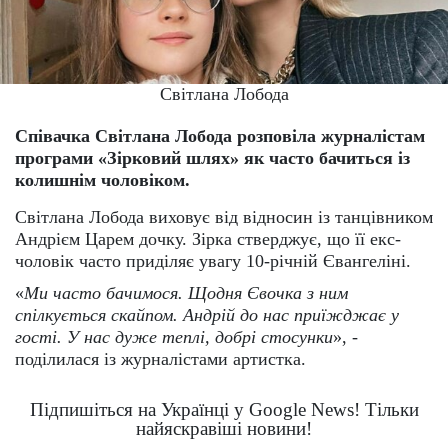
Світлана Лобода
Співачка Світлана Лобода розповіла журналістам
програми «Зірковий шлях» як часто бачиться із
колишнім чоловіком.
Світлана Лобода виховує від відносин із танцівником
Андрієм Царем дочку. Зірка стверджує, що її екс-
чоловік часто приділяє увагу 10-річній Євангеліні.
«
Ми часто бачимося. Щодня Євочка з ним
спілкується скайпом. Андрій до нас приїжджає у
гості. У нас дуже теплі, добрі стосунки
», -
поділилася із журналістами артистка.
Підпишіться на Українці у Google News! Тільки
найяскравіші новини!