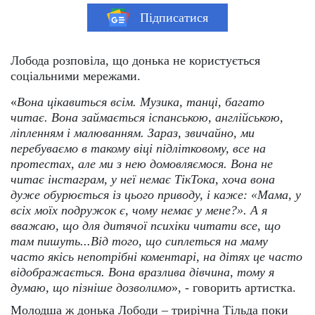
Підписатися
Лобода розповіла, що донька не користується
соціальними мережами.
«
Вона цікавиться всім. Музика, танці, багато
читає. Вона займається іспанською, англійською,
ліпленням і малюванням. Зараз, звичайно, ми
перебуваємо в такому віці підлітковому, все на
протестах, але ми з нею домовляємося. Вона не
читає інстаграм, у неї немає ТікТока, хоча вона
дуже обурюється із цього приводу, і каже: «Мама, у
всіх моїх подружок є, чому немає у мене?». А я
вважаю, що для дитячої психіки читати все, що
там пишуть...Від того, що сиплеться на маму
часто якісь непотрібні коментарі, на дітях це часто
відображається. Вона вразлива дівчина, тому я
думаю, що пізніше дозволимо
», - говорить артистка.
Молодша ж донька Лободи – трирічна Тільда поки