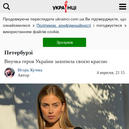
Продовжуючи переглядати ukrainci.com.ua Ви підтверджуєте, що
ознайомилися з
Політикою конфіденційності
і погоджуєтеся з
Головна
Зірки
ЧИТАТЬ НА РУССКОМ
використанням файлів cookie.
Показала голі "сливи": внучка Софії Ротару
Зрозумів
в сміливому образі розважається в Санкт-
Петербурзі
Внучка героя України захопила своєю красою
Игорь Кучма
4 вересня, 21:15
Автор