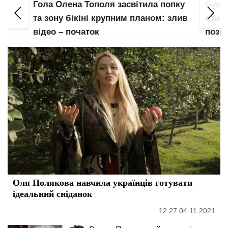
пку
Буквально гола Анна Трінчер
Майж
злив
втиснула свою мушлю у дуже цікавій
труси
позі: "стиль собачки" відпочиває
план
Оля Полякова навчила українців готувати
ідеальний сніданок
12:27 04.11.2021