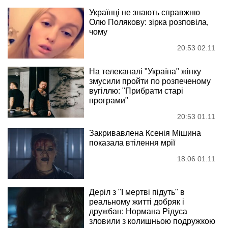
Українці не знають справжню
Олю Полякову: зірка розповіла,
чому
20:53 02.11
На телеканалі "Україна" жінку
змусили пройти по розпеченому
вугіллю: "Прибрати старі
програми"
20:53 01.11
Закривавлена Ксенія Мішина
показала втілення мрії
18:06 01.11
Деріл з "І мертві підуть" в
реальному житті добряк і
дружбан: Нормана Рідуса
зловили з колишньою подружкою