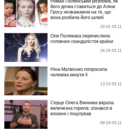
Роман Полянський розповів, як
його дочка ставиться до Аліни
Гросу незважаючи на те, що
вона розбила його шлюб
20:31 03.11
Оля Полякова перечислила
головних скандалісток країни
16:24 03.11
Ніна Матвієнко попросила
чоловіка кинути її
13:23 03.11
Серце Олега Винника вкрала
величезна горила: зізнався в
коханні і поцілував
08:29 03.11