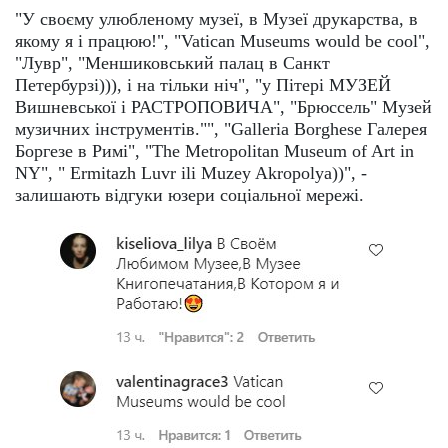
"У своєму улюбленому музеї, в Музеї друкарства, в
якому я і працюю!", "Vatican Museums would be cool",
"Лувр", "Меншиковський палац в Санкт
Петербурзі))), і на тільки ніч", "у Пітері МУЗЕЙ
Вишневської і РАСТРОПОВИЧА", "Брюссель" Музей
музичних інструментів."", "Galleria Borghese Галерея
Боргезе в Римі", "The Metropolitan Museum of Art in
NY", " Ermitazh Luvr ili Muzey Akropolya))", -
залишають відгуки юзери соціальної мережі.