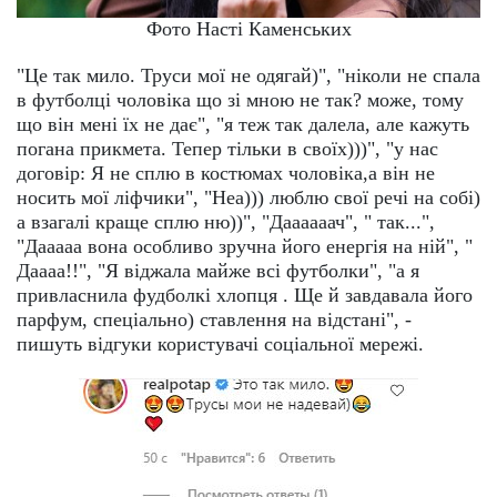
Фото Насті Каменських
"Це так мило. Труси мої не одягай)", "ніколи не спала
в футболці чоловіка що зі мною не так? може, тому
що він мені їх не дає", "я теж так далела, але кажуть
погана прикмета. Тепер тільки в своїх)))", "у нас
договір: Я не сплю в костюмах чоловіка,а він не
носить мої ліфчики", "Неа))) люблю свої речі на собі)
а взагалі краще сплю ню))", "Даааааач", " так...",
"Дааааа вона особливо зручна його енергія на ній", "
Даааа!!", "Я віджала майже всі футболки", "а я
привласнила фудболкі хлопця . Ще й завдавала його
парфум, спеціально) ставлення на відстані", -
пишуть відгуки користувачі соціальної мережі.