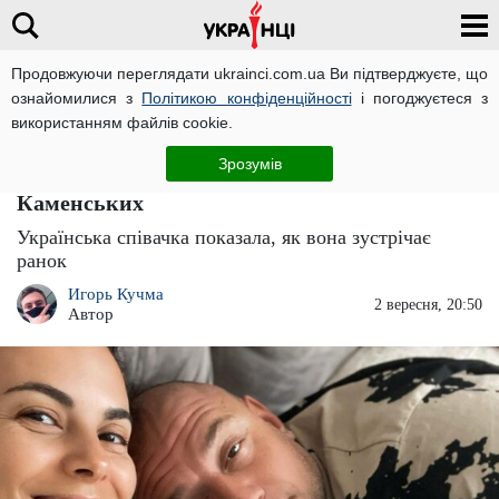
Продовжуючи переглядати ukrainci.com.ua Ви підтверджуєте, що
ознайомилися з
Політикою конфіденційності
і погоджуєтеся з
Головна
Зірки
ЧИТАТЬ НА РУССКОМ
використанням файлів cookie.
"Труси мої не одягай": холоднокровний
Зрозумів
Потап публічно присоромив Настю
Каменських
Українська співачка показала, як вона зустрічає
ранок
Игорь Кучма
2 вересня, 20:50
Автор