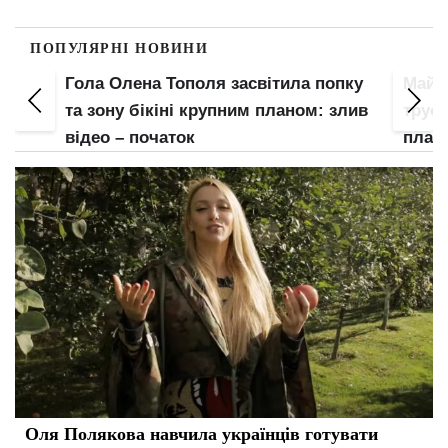
ПОПУЛЯРНІ НОВИНИ
пку
Майже гола Леся Нікітюк спустила
Соко
злив
труси і засвітила груди крупним
апети
планом
барс
Оля Полякова навчила українців готувати