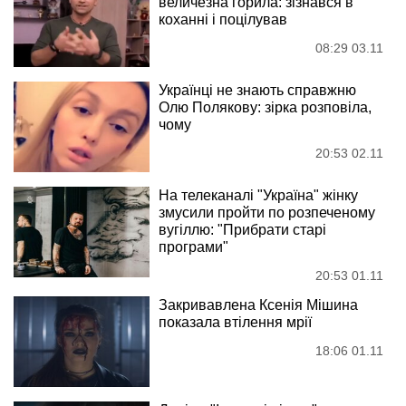
величезна горила: зізнався в
коханні і поцілував
08:29 03.11
Українці не знають справжню
Олю Полякову: зірка розповіла,
чому
20:53 02.11
На телеканалі "Україна" жінку
змусили пройти по розпеченому
вугіллю: "Прибрати старі
програми"
20:53 01.11
Закривавлена Ксенія Мішина
показала втілення мрії
18:06 01.11