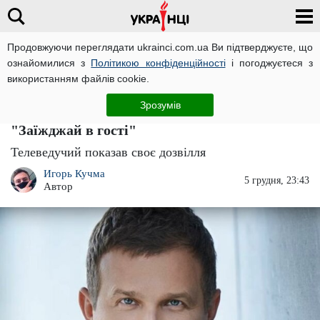
Продовжуючи переглядати ukrainci.com.ua Ви підтверджуєте, що
ознайомилися з
Політикою конфіденційності
і погоджуєтеся з
Головна
Зірки
ЧИТАТЬ НА РУССКОМ
використанням файлів cookie.
Юрій Горбунов втік від Каті Осадчої і
Зрозумів
показався із задоволеним обличчям:
"Заїжджай в гості"
Телеведучий показав своє дозвілля
Игорь Кучма
5 грудня, 23:43
Автор