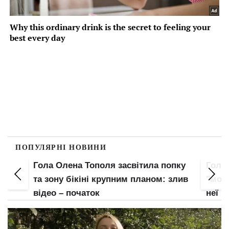
ПОПУЛЯРНІ НОВИНИ
Гола Олена Тополя засвітила попку
Гола
е
та зону бікіні крупним планом: злив
"мохн
відео – початок
неї