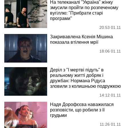
На телеканалі "Україна" жінку
змусили пройти по розпеченому
вугіллю: "Прибрати старі
програми"
20:53 01.11
Закривавлена Ксенія Мішина
показала втілення мрії
18:06 01.11
Деріл з "І мертві підуть" в
реальному житті добряк і
дружбан: Нормана Рідуса
зловили з колишньою подружкою
14:12 01.11
Надя Дорофєєва наважилася
розповісти, що робили з її
грудьми
11:26 01.11