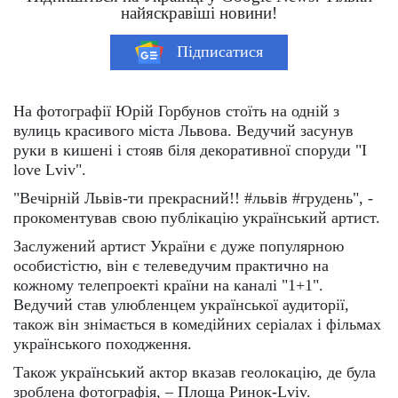
найяскравіші новини!
Підписатися
На фотографії Юрій Горбунов стоїть на одній з
вулиць красивого міста Львова. Ведучий засунув
руки в кишені і стояв біля декоративної споруди "I
love Lviv".
"Вечірній Львів-ти прекрасний!! #львів #грудень", -
прокоментував свою публікацію український артист.
Заслужений артист України є дуже популярною
особистістю, він є телеведучим практично на
кожному телепроекті країни на каналі "1+1".
Ведучий став улюбленцем української аудиторії,
також він знімається в комедійних серіалах і фільмах
українського походження.
Також український актор вказав геолокацію, де була
зроблена фотографія, – Площа Ринок-Lviv.