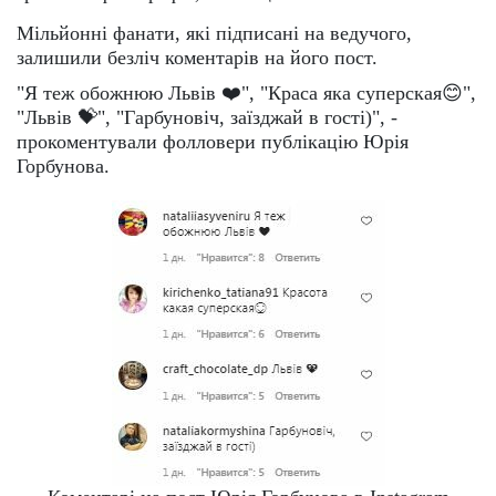
Мільйонні фанати, які підписані на ведучого,
залишили безліч коментарів на його пост.
"Я теж обожнюю Львів ❤️", "Краса яка суперская😊",
"Львів 💝", "Гарбуновіч, заїзджай в гості)", -
прокоментували фолловери публікацію Юрія
Горбунова.