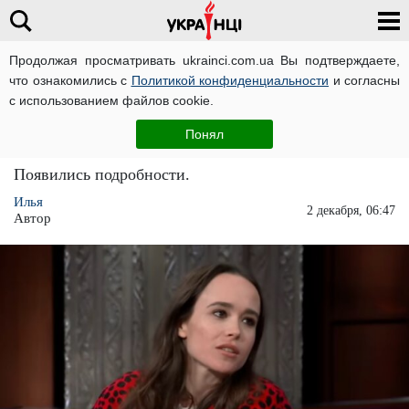
Продолжая просматривать ukrainci.com.ua Вы подтверждаете,
что ознакомились с
Политикой конфиденциальности
и согласны
Главная
Кино
ЧИТАТИ УКРАЇНСЬКОЮ
с использованием файлов cookie.
Из Эллен в Эллиота: популярная
Понял
американская актриса заявила о смене пола
Появились подробности.
Илья
2 декабря, 06:47
Автор