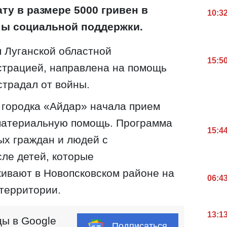
у в размере 5000 гривен в
10:3
мы социальной поддержки.
 Луганской областной
15:5
трацией, направлена ​​на помощь
страдал от войны.
 городка «Айдар» начала прием
материальную помощь. Программа
15:4
ых граждан и людей с
сле детей, которые
ивают в Новопсковском районе на
06:4
территории.
13:1
ы в Google
Подписаться