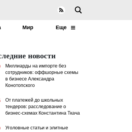
а
Мир
Еще
следние новости
Миллиарды на импорте без
0
сотрудников: оффшорные схемы
в бизнесе Александра
Конотопского
От платежей до школьных
5
тендеров: расследование о
бизнес-схемах Константина Ткача
Уголовные статьи и элитные
0