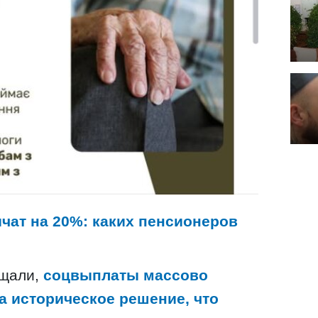
чат на 20%: каких пенсионеров
бщали,
соцвыплаты массово
а историческое решение, что