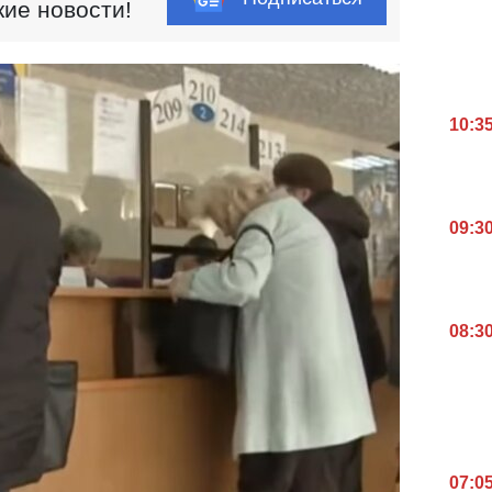
кие новости!
10:3
09:3
08:3
07:0