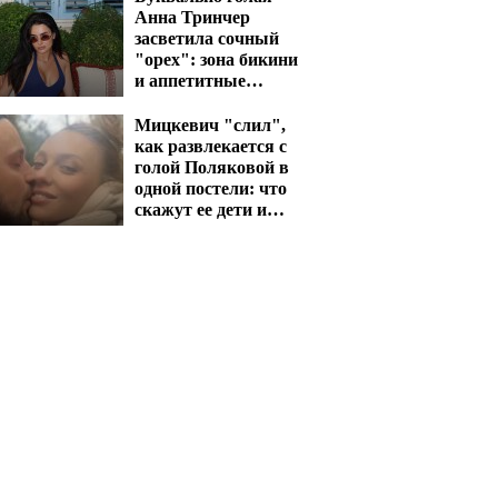
Анна Тринчер
засветила сочный
"орех": зона бикини
и аппетитные
активы сразят
наповал
Мицкевич "слил",
как развлекается с
голой Поляковой в
одной постели: что
скажут ее дети и
муж