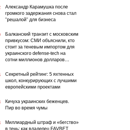
Александр Карамушка после
2
громкого задержания снова стал
"решалой" для бизнеса
Балканский транзит с московским
0
привкусом: СМИ объяснили, кто
стоит за теневым импортом для
украинского defense-tech на
сотни миллионов долларов…
Секретный рейтинг: 5 яхтенных
4
школ, конкурирующих с лучшими
европейскими проектами
Кичуха украинских беженцев.
3
Пир во время чумы
Миллиардный штраф и «бегство»
3
в тень: как владелец FAVBET