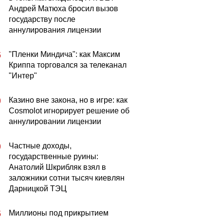
Андрей Матюха бросил вызов
государству после
аннулирования лицензии
"Пленки Миндича": как Максим
5
Криппа торговался за телеканал
"Интер"
Казино вне закона, но в игре: как
0
Cosmolot игнорирует решение об
аннулировании лицензии
Частные доходы,
0
государственные руины:
Анатолий Шкрибляк взял в
заложники сотни тысяч киевлян
Дарницкой ТЭЦ
Миллионы под прикрытием
5