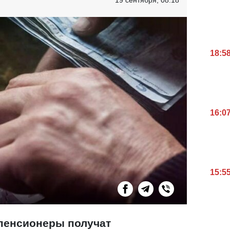
18:5
16:0
15:5
пенсионеры получат