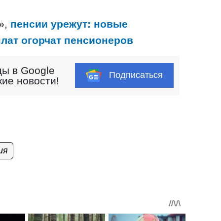
»,
пенсии урежут: новые
лат огорчат пенсионеров
ы в Google
Подписаться
кие новости!
ия