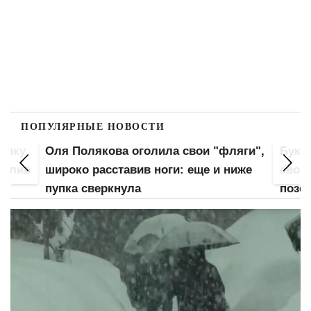
ПОПУЛЯРНЫЕ НОВОСТИ
попку
Оля Полякова оголила свои "фляги",
Букв
 слив
широко расставив ноги: еще и ниже
свою
пупка сверкнула
позе: