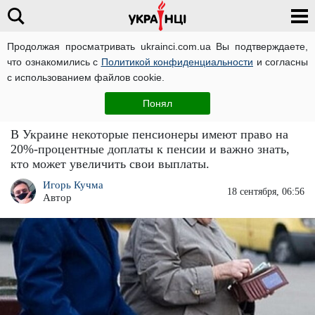
Продолжая просматривать ukrainci.com.ua Вы подтверждаете,
что ознакомились с
Политикой конфиденциальности
и согласны
Главная
Новости
ЧИТАТИ УКРАЇНСЬКОЮ
с использованием файлов cookie.
Пенсии увеличат на 20%: каких
Понял
пенсионеров порадуют надбавками
В Украине некоторые пенсионеры имеют право на
20%-процентные доплаты к пенсии и важно знать,
кто может увеличить свои выплаты.
Игорь Кучма
18 сентября, 06:56
Автор