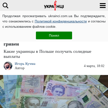
Продолжая просматривать ukrainci.com.ua Вы подтверждаете,
что ознакомились с
Политикой конфиденциальности
и согласны
Главная
Новости
ЧИТАТИ УКРАЇНСЬКОЮ
с использованием файлов cookie.
Украинцам в Польше раздадут мощную
Понял
денежную помощь: кто получит до 38 тысяч
гривен
Какие украинцы в Польше получать солидные
выплаты
Игорь Кучма
4 марта, 18:02
Автор