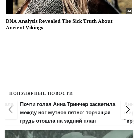
ПОПУЛЯРНЫЕ НОВОСТИ
вжала
Почти голая Анна Тринчер засветила
Анна
ой
между ног мутное пятно: торчащая
широ
грудь отошла на задний план
"кру