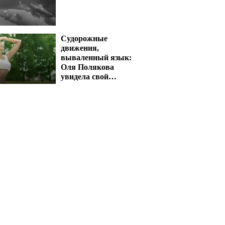
Судорожные
движения,
вываленный язык:
Оля Полякова
увидела свой
концерт и словила
приступ