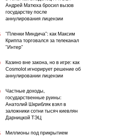
Андрей Матюха бросил вызов
государству после
аннулирования лицензии
"Пленки Миндича": как Максим
5
Криппа торговался за телеканал
"Интер"
Казино вне закона, но в игре: как
0
Cosmolot игнорирует решение об
аннулировании лицензии
Частные доходы,
0
государственные руины:
Анатолий Шкрибляк взял в
заложники сотни тысяч киевлян
Дарницкой ТЭЦ
Миллионы под прикрытием
5