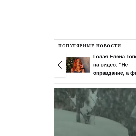
ПОПУЛЯРНЫЕ НОВОСТИ
Голая Елена Тополя
Голая Елена Топ
на видео: "Не
засветила попку
оправдание, а факт"
зону бикини
крупным планом
слив видео – на