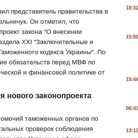
10:3
ил представитель правительства в
льничук. Он отметил, что
проект закона "О внесении
15:5
раздела XXI "Заключительные и
аможенного кодекса Украины". По
ние обязательств перед МВФ по
ческой и финансовой политике от
15:4
 нового законопроекта
06:4
номочий таможенных органов по
тальных проверок соблюдения
13:1