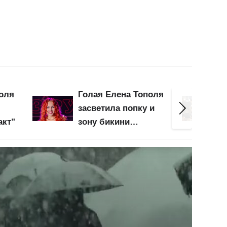
оля
Почти голая Леся
Сочна
 и
Никитюк спустила
оголи
трусы и засветила
и ниже
:
грудь крупным
барсе
чало
планом