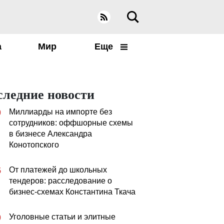
а
Мир
Еще
следние новости
Миллиарды на импорте без
0
сотрудников: оффшорные схемы
в бизнесе Александра
Конотопского
От платежей до школьных
5
тендеров: расследование о
бизнес-схемах Константина Ткача
Уголовные статьи и элитные
0