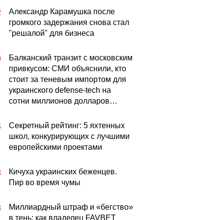
Александр Карамушка после
2
громкого задержания снова стал
"решалой" для бизнеса
Балканский транзит с московским
0
привкусом: СМИ объяснили, кто
стоит за теневым импортом для
украинского defense-tech на
сотни миллионов долларов…
Секретный рейтинг: 5 яхтенных
4
школ, конкурирующих с лучшими
европейскими проектами
Кичуха украинских беженцев.
3
Пир во время чумы
Миллиардный штраф и «бегство»
3
в тень: как владелец FAVBET