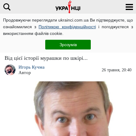
Продовжуючи переглядати ukrainci.com.ua Ви підтверджуєте, що
ознайомилися з
Політикою конфіденційності
і погоджуєтеся з
Головна
Новини
ЧИТАТЬ НА РУССКОМ
використанням файлів cookie.
Фанат Шерлока Холмса "розкрив"
Зрозумів
заплутане вбивство 100-річної давності
Від цієї історії мурашки по шкірі...
Игорь Кучма
26 травня, 20:40
Автор