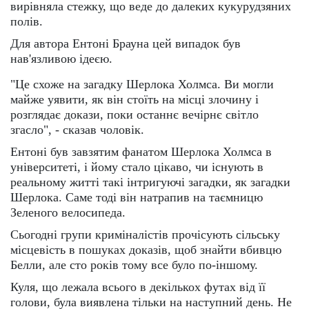
вирівняла стежку, що веде до далеких кукурудзяних
полів.
Для автора Ентоні Брауна цей випадок був
нав'язливою ідеєю.
"Це схоже на загадку Шерлока Холмса. Ви могли
майже уявити, як він стоїть на місці злочину і
розглядає докази, поки останнє вечірнє світло
згасло", - сказав чоловік.
Ентоні був завзятим фанатом Шерлока Холмса в
університеті, і йому стало цікаво, чи існують в
реальному житті такі інтригуючі загадки, як загадки
Шерлока. Саме тоді він натрапив на таємницю
Зеленого велосипеда.
Сьогодні групи криміналістів прочісують сільську
місцевість в пошуках доказів, щоб знайти вбивцю
Белли, але сто років тому все було по-іншому.
Куля, що лежала всього в декількох футах від її
голови, була виявлена тільки на наступний день. Не