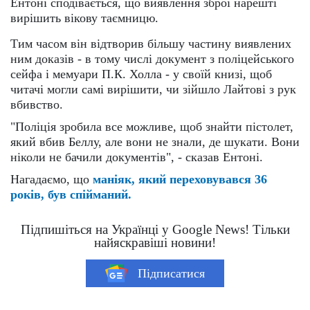
Ентоні сподівається, що виявлення зброї нарешті
вирішить вікову таємницю.
Тим часом він відтворив більшу частину виявлених
ним доказів - в тому числі документ з поліцейського
сейфа і мемуари П.К. Холла - у своїй книзі, щоб
читачі могли самі вирішити, чи зійшло Лайтові з рук
вбивство.
"Поліція зробила все можливе, щоб знайти пістолет,
який вбив Беллу, але вони не знали, де шукати. Вони
ніколи не бачили документів", - сказав Ентоні.
Нагадаємо, що
маніяк, який переховувався 36
років, був спійманий.
Підпишіться на Українці у Google News! Тільки
найяскравіші новини!
Підписатися