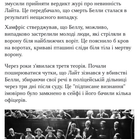
змусили прийняти вердикт журі про невинність
Лайта. Це передбачало, що смерть Белли сталася в
результаті нещасного випадку.
Хамфріс стверджував, що Беллу, можливо,
випадково застрелили молоді люди, які стріляли в
ворону біля найближчих воріт. Це пояснило б кров
на воротах, криваві пташині сліди біля тіла і мертву
ворону.
Через роки з'явилася третя теорія. Почали
поширюватися чутки, що Лайт зізнався у вбивстві
Белли, збираючи свої речі в поліцейській дільниці
через три дні після суду. Це "підписане визнання"
імовірно було замкнено в сейфі і його бачили кілька
офіцерів.