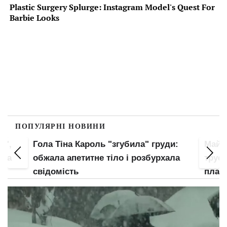
ПОПУЛЯРНІ НОВИНИ
и",
Гола Тіна Кароль "згубила" груди:
Майж
ула
обжала апетитне тіло і розбурхала
труси
свідомість
план