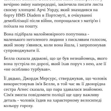
вечірню зміну напередодні, закінчила писати листа
своєму хлопцеві Арчі Уорду, який знаходився на
борту HMS Diadem в Портсмуті, в очікуванні
демобілізації після війни, попрощалася з матір'ю і
поїхала на пошту.
Вона підібрала малоймовірного попутника -
маленького неголеного людини з писклявим голосом,
який знову з'явився, коли вона йшла, і запропонував
супроводжувати її.
Белла сказала дядькові, що це був незнайомець, якого
вона зустріла по дорозі, який їхав поруч з нею, але її
«не особливо турбував».
Її дядько, Джордж Мерсурс, стверджував, що чоловік
використовував ім'я Белли, в той час як її двоюрідна
сестра Агнес сказала, що пара здавалася знайомою.
Сім'я змогла повідомити поліції ще одну важливу
деталь - чоловік їздив на характерному велосипеді
кольору гороху.