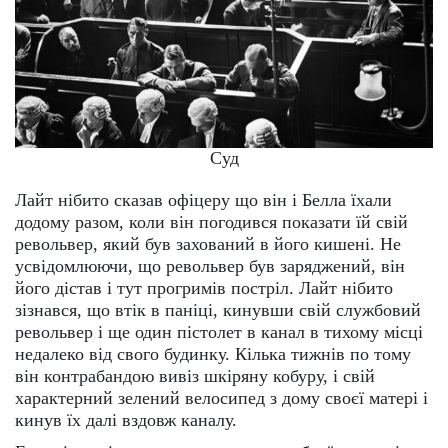
Суд
Лайт нібито сказав офіцеру що він і Белла їхали
додому разом, коли він погодився показати їй свій
револьвер, який був захований в його кишені. Не
усвідомлюючи, що револьвер був заряджений, він
його дістав і тут прогримів постріл. Лайт нібито
зізнався, що втік в паніці, кинувши свій службовий
револьвер і ще один пістолет в канал в тихому місці
недалеко від свого будинку. Кілька тижнів по тому
він контрабандою вивіз шкіряну кобуру, і свій
характерний зелений велосипед з дому своєї матері і
кинув їх далі вздовж каналу.