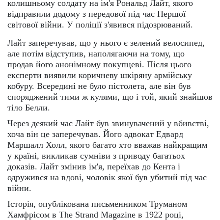
колишньому солдату на ім'я Рональд Лайт, якого
відправили додому з передової під час Першої
світової війни. У поліції з'явився підозрюваний.
Лайт заперечував, що у нього є зелений велосипед,
але потім відступив, наполягаючи на тому, що
продав його анонімному покупцеві. Після цього
експерти виявили коричневу шкіряну армійську
кобуру. Всередині не було пістолета, але він був
споряджений тими ж кулями, що і той, який знайшов
тіло Белли.
Через деякий час Лайт був звинувачений у вбивстві,
хоча він це заперечував. Його адвокат Едвард
Маршалл Холл, якого багато хто вважав найкращим
у країні, викликав сумніви з приводу багатьох
доказів. Лайт змінив ім'я, переїхав до Кента і
одружився на вдові, чоловік якої був убитий під час
війни.
Історія, опублікована письменником Труманом
Хамфрісом в The Strand Magazine в 1922 році,