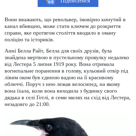
Підписатися
Вони вважають, що револьвер, імовірно кинутий в
канал вбивцею, може стати ключем до розкриття
справи, яке протягом століття вводило в оману
поліцію та істориків.
Анні Белла Райт, Белла для своїх друзів, була
знайдена мертвою в пустельному провулку недалеко
від Лестера 5 липня 1919 року. Вона отримала
вогнепальне поранення в голову, кульовий отвір під
лівим оком був єдиною вадою на її красивому
обличчі. Поруч з нею лежав велосипед, на якому
вона їхала, коли вона виходила з будинку свого
дядька в селі Готлі, в семи милях на схід від Лестера,
незадовго до 21:00.