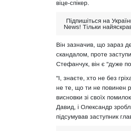
віце-спікер.
Підпишіться на Україн
News! Тільки найяскрав
Він зазначив, що зараз д
скандалом, проте заступи
Стефанчук, він є "дуже 
"І, знаєте, хто не без грі
не те, що ти не повинен 
висновки зі своїх помило
Давид, і Олександр зробля
підсумував заступник гла