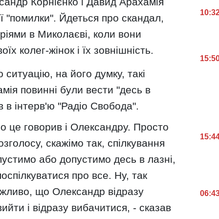
сандр Корнієнко і Давид Арахамія
10:3
ї "помилки". Йдеться про скандал,
ріями в Миколаєві, коли вони
їх колег-жінок і їх зовнішність.
15:5
ситуацію, на його думку, такі
амія повинні були вести "десь в
в в інтерв'ю "Радіо Свобода".
о це говорив і Олександру. Просто
15:4
зголосу, скажімо так, спілкування
пустимо або допустимо десь в лазні,
оспілкуватися про все. Ну, так
ажливо, що Олександр відразу
06:4
ийти і відразу вибачитися, - сказав