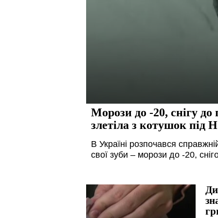
Морози до -20, снігу д
злетіла з котушок під 
В Україні розпочався справжні
свої зуби – морози до -20, сні
Ди
зн
гр