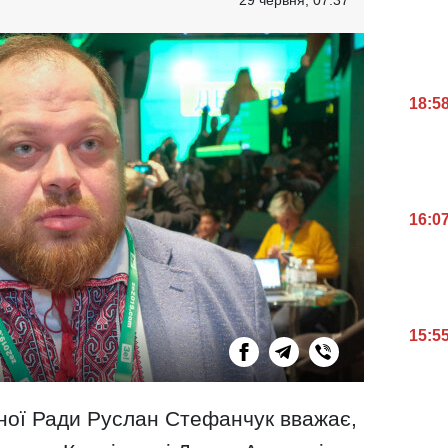
18:5
16:0
15:5
ної Ради Руслан Стефанчук вважає,