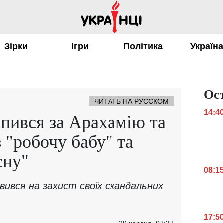
Зірки
Ігри
Політика
Україн
Ос
ЧИТАТЬ НА РУССКОМ
14:4
пився за Арахамію та
 "робочу бабу" та
сну"
08:1
ився на захист своїх скандальних
17:5
29 червня, 07:37