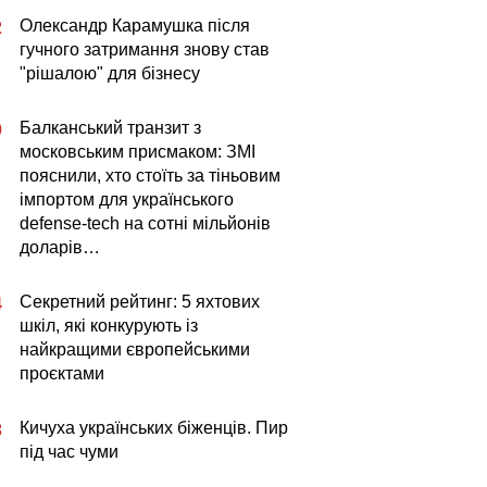
Олександр Карамушка після
2
гучного затримання знову став
"рішалою" для бізнесу
Балканський транзит з
0
московським присмаком: ЗМІ
пояснили, хто стоїть за тіньовим
імпортом для українського
defense-tech на сотні мільйонів
доларів…
Секретний рейтинг: 5 яхтових
4
шкіл, які конкурують із
найкращими європейськими
проєктами
Кичуха українських біженців. Пир
3
під час чуми