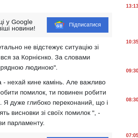
13:1
ці у Google
Підписатися
іші новини!
10:3
етально не відстежує ситуацію зі
вся за Корнієнко. За словами
порядною людиною".
09:3
ха - нехай кине камінь. Але важливо
робити помилок, ти повинен робити
08:3
к. Я дуже глибоко переконаний, що і
ть висновки зі своїх помилок ", -
ви парламенту.
07:0