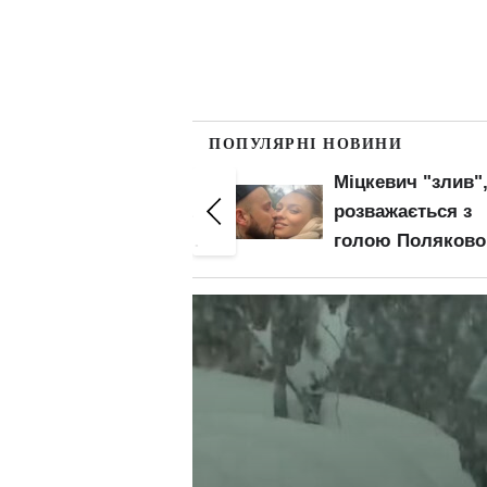
ПОПУЛЯРНІ НОВИНИ
Міцкевич "злив", як
Анна Трінчер у сі
розважається з
на голе тіло
голою Поляковою в
позбавила украї
одному ліжку: що
дару мови: "Вчи
скажуть її діти та
підбирати свої…
чоловік