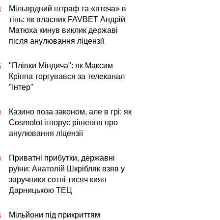
Мільярдний штраф та «втеча» в
3
тінь: як власник FAVBET Андрій
Матюха кинув виклик державі
після анулювання ліцензії
"Плівки Міндича": як Максим
5
Кріппа торгувався за телеканал
"Інтер"
Казино поза законом, але в грі: як
0
Cosmolot ігнорує рішення про
анулювання ліцензії
Приватні прибутки, державні
0
руїни: Анатолій Шкрібляк взяв у
заручники сотні тисяч киян
Дарницькою ТЕЦ
Мільйони під прикриттям
5