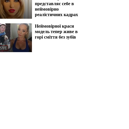
представляє себе в
неймовірно
реалістичних кадрах
Неймовірної краси
модель тепер живе в
горі сміття без зубів
 правда: людям
"Дивно": робот для
віли, звідки
плотських утіх
ься ванільний
представляє себе в
тизатор
неймовірно
реалістичних кадрах