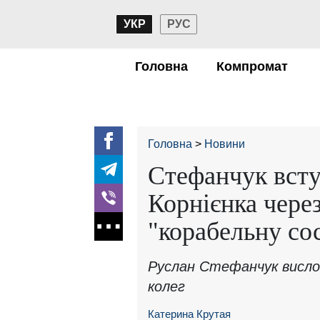
УКР
РУС
Головна
Компромат
Головна
Новини
Стефанчук всту
Корнієнка через
"корабельну со
Руслан Стефанчук вислов
колег
Катерина Крутая