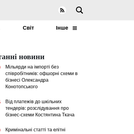
а
Світ
Інше
танні новини
Мільярди на імпорті без
0
співробітників: офшорні схеми в
бізнесі Олександра
Конотопського
Від платежів до шкільних
5
тендерів: розслідування про
бізнес-схеми Костянтина Ткача
Кримінальні статті та елітні
0