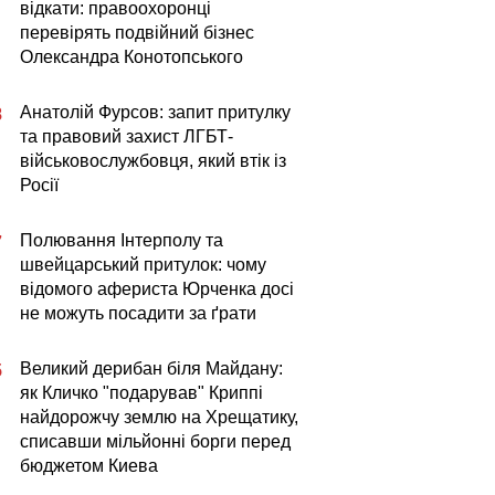
відкати: правоохоронці
перевірять подвійний бізнес
Олександра Конотопського
Анатолій Фурсов: запит притулку
8
та правовий захист ЛГБТ-
військовослужбовця, який втік із
Росії
Полювання Інтерполу та
7
швейцарський притулок: чому
відомого афериста Юрченка досі
не можуть посадити за ґрати
Великий дерибан біля Майдану:
5
як Кличко "подарував" Криппі
найдорожчу землю на Хрещатику,
списавши мільйонні борги перед
бюджетом Киева