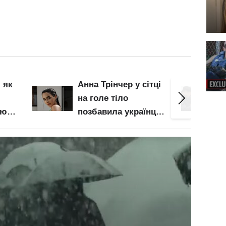
тці
Вже у січні
Гірка
виплатять більше:
розпо
нців
хто отримає
берет
ся
надбавку до пенсії
арома
"