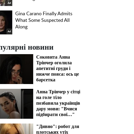
пулярні новини
Соковита Анна
Трінчер оголила
апетитні груди і
нижче пояса: ось це
барсетка
Анна Трінчер у сітці
на голе тіло
позбавила українців
дару мови: "Вчися
підбирати свої…"
"Дивно": робот для
плотських утіх