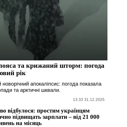
о пояса та крижаний шторм: погода
Новий рік
й новорічний апокаліпсис: погода показала
гопади та арктичні шквали.
13:33 31.12.2025
во відбулося: простим українцям
ачно підвищать зарплати – від 21 000
ивень на місяць