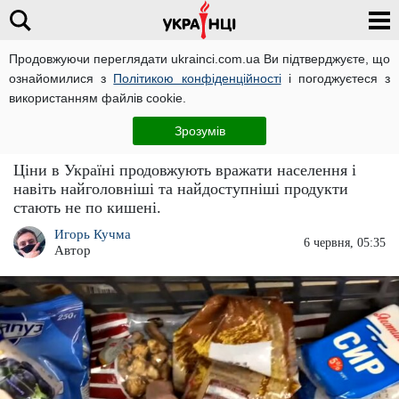
Продовжуючи переглядати ukrainci.com.ua Ви підтверджуєте, що
ознайомилися з
Політикою конфіденційності
і погоджуєтеся з
Головна
Новини
ЧИТАТЬ НА РУССКОМ
використанням файлів cookie.
Навіть хліб стане не по кишені: ціни на
Зрозумів
головні продукти змусять голодувати
Ціни в Україні продовжують вражати населення і
навіть найголовніші та найдоступніші продукти
стають не по кишені.
Игорь Кучма
6 червня, 05:35
Автор