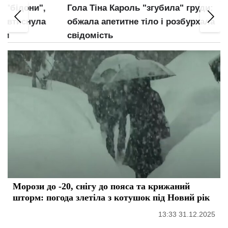
и",
Гола Тіна Кароль "згубила" груди:
Майж
ула
обжала апетитне тіло і розбурхала
труси
свідомість
план
Морози до -20, снігу до пояса та крижаний
шторм: погода злетіла з котушок під Новий рік
13:33 31.12.2025