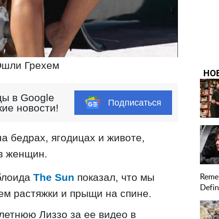
шли Грехем
ы в Google
Подписаться
кие новости!
а бедрах, ягодицах и животе,
в женщин.
аблоида
The Sun
показал, что мы
ем растяжки и прыщи на спине.
летнюю Лиззо за ее видео в