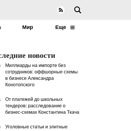
а
Мир
Еще
следние новости
Миллиарды на импорте без
0
сотрудников: оффшорные схемы
в бизнесе Александра
Конотопского
От платежей до школьных
5
тендеров: расследование о
бизнес-схемах Константина Ткача
Уголовные статьи и элитные
0