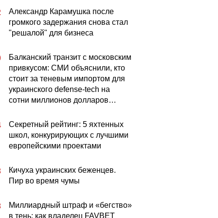
Александр Карамушка после
2
громкого задержания снова стал
"решалой" для бизнеса
Балканский транзит с московским
0
привкусом: СМИ объяснили, кто
стоит за теневым импортом для
украинского defense-tech на
сотни миллионов долларов…
Секретный рейтинг: 5 яхтенных
4
школ, конкурирующих с лучшими
европейскими проектами
Кичуха украинских беженцев.
3
Пир во время чумы
Миллиардный штраф и «бегство»
3
в тень: как владелец FAVBET