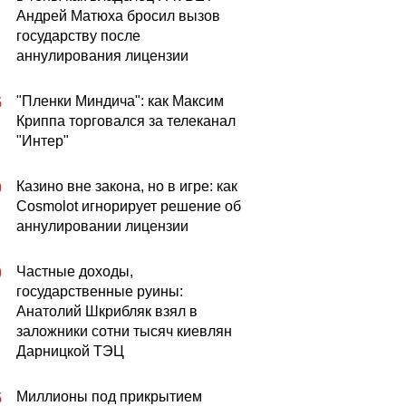
Андрей Матюха бросил вызов
государству после
аннулирования лицензии
"Пленки Миндича": как Максим
5
Криппа торговался за телеканал
"Интер"
Казино вне закона, но в игре: как
0
Cosmolot игнорирует решение об
аннулировании лицензии
Частные доходы,
0
государственные руины:
Анатолий Шкрибляк взял в
заложники сотни тысяч киевлян
Дарницкой ТЭЦ
Миллионы под прикрытием
5