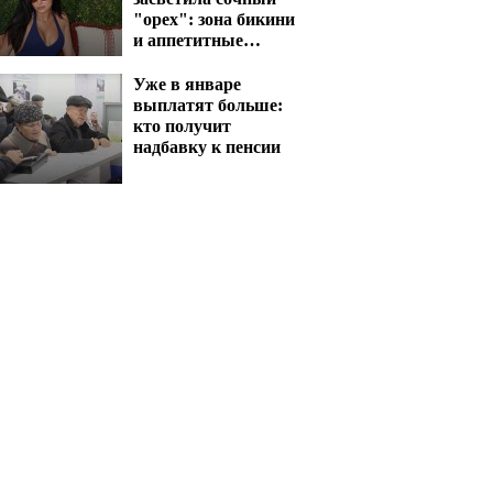
"орех": зона бикини
и аппетитные
активы сразят
наповал
Уже в январе
выплатят больше:
кто получит
надбавку к пенсии