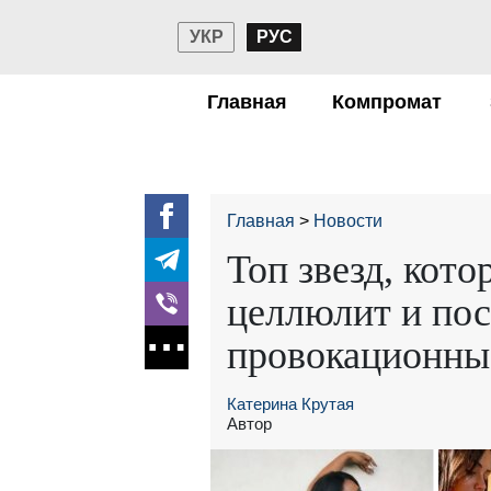
УКР
РУС
Главная
Компромат
Главная
Новости
Топ звезд, кот
целлюлит и по
провокационны
Катерина Крутая
Автор