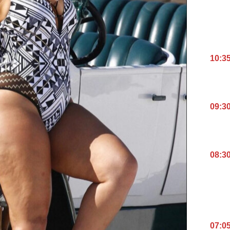
10:3
09:3
08:3
07:0