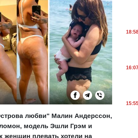
18:5
16:0
15:5
"Острова любви" Малин Андерссон,
ломон, модель Эшли Грэм и
 женщин плевать хотели на