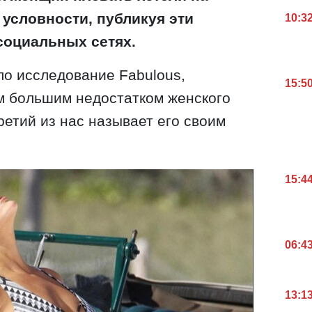
условности, публикуя эти
10:3
социальных сетях.
ло исследование Fabulous,
15:5
м большим недостатком женского
ретий из нас называет его своим
15:4
06:4
13:1