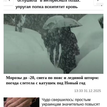
инув
"оглушила" в интересных позах:
оправ
упругая попка вскипятит кровь
Морозы до -20, снега по пояс и ледяной шторм:
погода слетела с катушек под Новый год
13:33 31.12.2025
Чудо свершилось: простым
украинцам значительно повысят