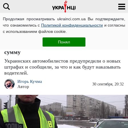
Продолжая просматривать ukrainci.com.ua Вы подтверждаете,
что ознакомились с
Политикой конфиденциальности
и согласны
Главная
Новости
ЧИТАТИ УКРАЇНСЬКОЮ
с использованием файлов cookie.
Водителям готовят новые штрафы:
Понял
автомобилисты, собирайте кругленькую
сумму
Украинских автомобилистов предупредили о новых
штрафах и сообщили, за что и как будут наказывать
водителей.
Игорь Кучма
30 сентября, 20:32
Автор