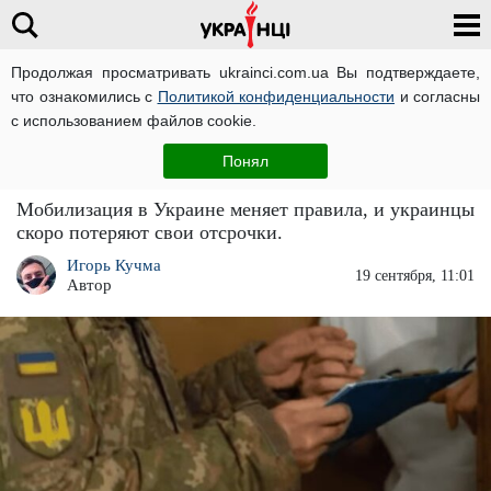
Продолжая просматривать ukrainci.com.ua Вы подтверждаете,
что ознакомились с
Политикой конфиденциальности
и согласны
Главная
Новости
ЧИТАТИ УКРАЇНСЬКОЮ
с использованием файлов cookie.
Мобилизация по-новому: скоро отсрочки
Понял
аннулируют
Мобилизация в Украине меняет правила, и украинцы
скоро потеряют свои отсрочки.
Игорь Кучма
19 сентября, 11:01
Автор