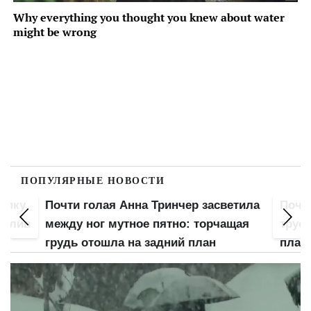
ПОПУЛЯРНЫЕ НОВОСТИ
попку
Почти голая Анна Тринчер засветила
Почт
 слив
между ног мутное пятно: торчащая
трус
грудь отошла на задний план
план