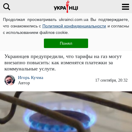
Продолжая просматривать ukrainci.com.ua Вы подтверждаете,
что ознакомились с
Политикой конфиденциальности
и согласны
Главная
Новости
ЧИТАТИ УКРАЇНСЬКОЮ
с использованием файлов cookie.
Тарифы на газ могут внезапно вырасти в
Понял
разы
Украинцев предупредили, что тарифы на газ могут
внезапно повысить: как изменятся платежки за
коммунальные услуги.
Игорь Кучма
17 сентября, 20:32
Автор