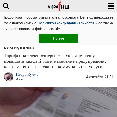
Продолжая просматривать ukrainci.com.ua Вы подтверждаете,
что ознакомились с
Политикой конфиденциальности
и согласны
Главная
Новости
ЧИТАТИ УКРАЇНСЬКОЮ
с использованием файлов cookie.
Тариф на свет повысят, и не один раз:
Понял
решение принято, как подорожает главная
коммуналка
Тарифы на электроэнергию в Украине начнут
повышать каждый год и население предупредили,
как изменятся платежи на коммунальные услуги.
Игорь Кучма
4 сентября, 21:51
Автор