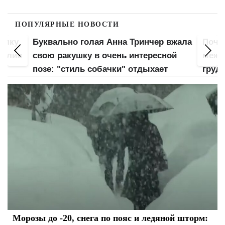
ПОПУЛЯРНЫЕ НОВОСТИ
попку
Буквально голая Анна Тринчер вжала
Почт
 слив
свою ракушку в очень интересной
межд
позе: "стиль собачки" отдыхает
груд
Морозы до -20, снега по пояс и ледяной шторм: