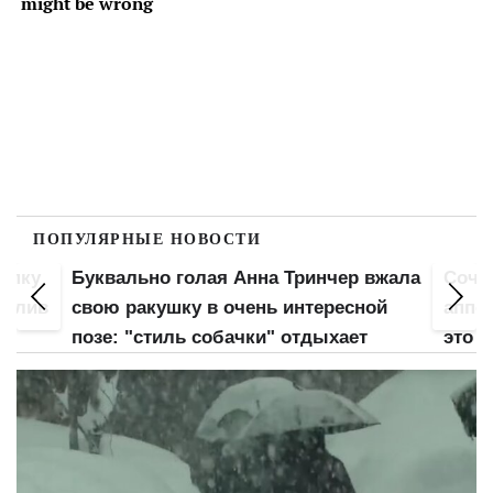
ПОПУЛЯРНЫЕ НОВОСТИ
попку
Буквально голая Анна Тринчер вжала
Сочн
 слив
свою ракушку в очень интересной
аппет
позе: "стиль собачки" отдыхает
это б