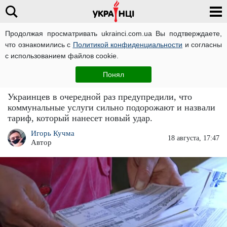
Продолжая просматривать ukrainci.com.ua Вы подтверждаете,
что ознакомились с
Политикой конфиденциальности
и согласны
Главная
Новости
ЧИТАТИ УКРАЇНСЬКОЮ
с использованием файлов cookie.
Коммуналка подорожает в разы: какой
Понял
тариф лишит пенсии и половины зарплаты
Украинцев в очередной раз предупредили, что
коммунальные услуги сильно подорожают и назвали
тариф, который нанесет новый удар.
Игорь Кучма
18 августа, 17:47
Автор