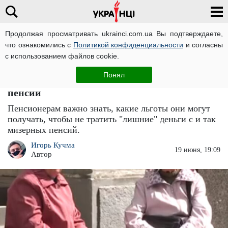
Продолжая просматривать ukrainci.com.ua Вы подтверждаете,
что ознакомились с
Политикой конфиденциальности
и согласны
Главная
Новости
ЧИТАТИ УКРАЇНСЬКОЮ
с использованием файлов cookie.
Пенсионеры теряют тысячи гривен, не
Понял
подозревая этого: какие льготы сохранят
пенсии
Пенсионерам важно знать, какие льготы они могут
получать, чтобы не тратить "лишние" деньги с и так
мизерных пенсий.
Игорь Кучма
19 июня, 19:09
Автор