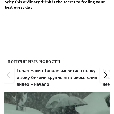
ПОПУЛЯРНЫЕ НОВОСТИ
попку
Голая Анна Тринчер выставила
Сочн
 слив
"мохнатку": нижнее белье – не для
аппет
нее
это б