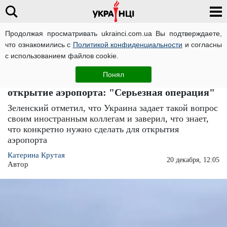
Продолжая просматривать ukrainci.com.ua Вы подтверждаете,
что ознакомились с
Политикой конфиденциальности
и согласны
Главная
Новости
ЧИТАТИ УКРАЇНСЬКОЮ
с использованием файлов cookie.
Пассажирский Boeing 777-300 вылетел из
Понял
Борисполя, а Зеленский рассказал про
открытие аэропорта: "Серьезная операция"
Зеленский отметил, что Украина задает такой вопрос
своим иностранным коллегам и заверил, что знает,
что конкретно нужно сделать для открытия
аэропорта
Катерина Крутая
20 декабря, 12:05
Автор