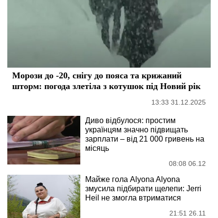
Морози до -20, снігу до пояса та крижаний
шторм: погода злетіла з котушок під Новий рік
13:33 31.12.2025
Диво відбулося: простим
українцям значно підвищать
зарплати – від 21 000 гривень на
місяць
08:08 06.12
Майже гола Alyona Alyona
змусила підбирати щелепи: Jerri
Heil не змогла втриматися
21:51 26.11