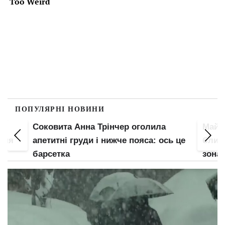
ПОПУЛЯРНІ НОВИНИ
Соковита Анна Трінчер оголила
Майж
 для
апетитні груди і нижче пояса: ось це
блисн
барсетка
зона 