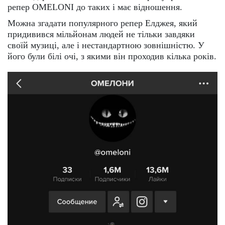
репер OMELONI до таких і має відношення.
Можна згадати популярного репер Елджея, який
придивився мільйонам людей не тільки завдяки
своїй музиці, але і нестандартною зовнішністю. У
його були білі очі, з якими він проходив кілька років.