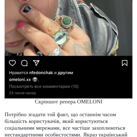
Скріншот репера OMELONI
Потрібно згадати той факт, що останнім часом
більшість користувачів, який користуються
соціальними мережами, все частіше захоплюються
нестандартними особистостями. Якраз український