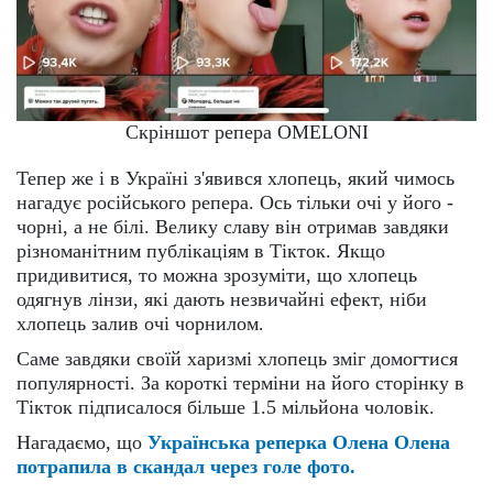
Скріншот репера OMELONI
Тепер же і в Україні з'явився хлопець, який чимось
нагадує російського репера. Ось тільки очі у його -
чорні, а не білі. Велику славу він отримав завдяки
різноманітним публікаціям в Тікток. Якщо
придивитися, то можна зрозуміти, що хлопець
одягнув лінзи, які дають незвичайні ефект, ніби
хлопець залив очі чорнилом.
Саме завдяки своїй харизмі хлопець зміг домогтися
популярності. За короткі терміни на його сторінку в
Тікток підписалося більше 1.5 мільйона чоловік.
Нагадаємо, що
Українська реперка Олена Олена
потрапила в скандал через голе фото.