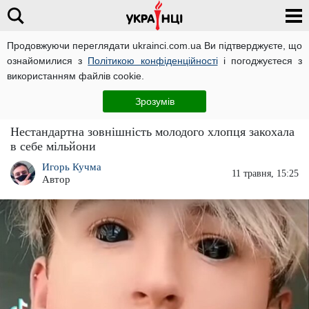
Продовжуючи переглядати ukrainci.com.ua Ви підтверджуєте, що
ознайомилися з
Політикою конфіденційності
і погоджуєтеся з
Головна
Новини
ЧИТАТЬ НА РУССКОМ
використанням файлів cookie.
Український репер OMELONI залив очі
Зрозумів
чорнилом, чим викликав світовий фурор
Нестандартна зовнішність молодого хлопця закохала
в себе мільйони
Игорь Кучма
11 травня, 15:25
Автор