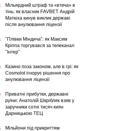
Мільярдний штраф та «втеча» в
3
тінь: як власник FAVBET Андрій
Матюха кинув виклик державі
після анулювання ліцензії
"Плівки Міндича": як Максим
5
Кріппа торгувався за телеканал
"Інтер"
Казино поза законом, але в грі: як
0
Cosmolot ігнорує рішення про
анулювання ліцензії
Приватні прибутки, державні
0
руїни: Анатолій Шкрібляк взяв у
заручники сотні тисяч киян
Дарницькою ТЕЦ
Мільйони під прикриттям
5