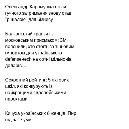
Олександр Карамушка після
2
гучного затримання знову став
"рішалою" для бізнесу
Балканський транзит з
0
московським присмаком: ЗМІ
пояснили, хто стоїть за тіньовим
імпортом для українського
defense-tech на сотні мільйонів
доларів…
Секретний рейтинг: 5 яхтових
4
шкіл, які конкурують із
найкращими європейськими
проєктами
Кичуха українських біженців. Пир
3
під час чуми