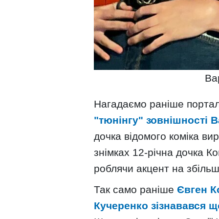
Ва
Нагадаємо раніше портал 
"тюнінгу" зовнішності 
дочка відомого коміка ви
знімках 12-річна дочка К
роблячи акцент на збільш
Так само раніше
Євген К
Кучеренко зізнавався щ