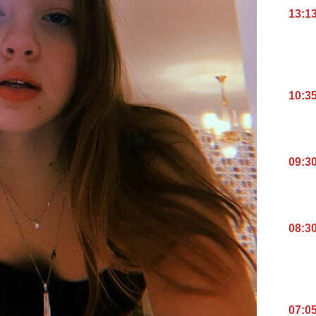
13:1
10:3
09:3
08:3
07:0