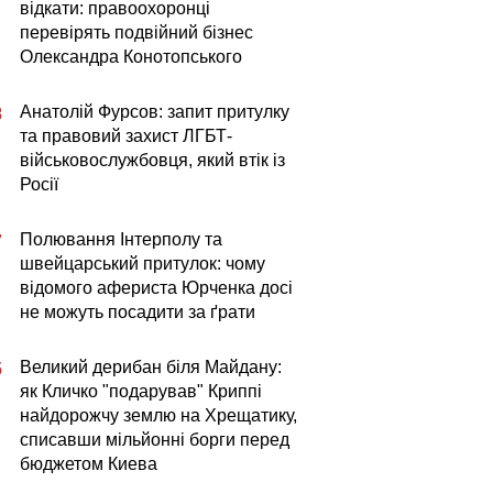
відкати: правоохоронці
перевірять подвійний бізнес
Олександра Конотопського
Анатолій Фурсов: запит притулку
8
та правовий захист ЛГБТ-
військовослужбовця, який втік із
Росії
Полювання Інтерполу та
7
швейцарський притулок: чому
відомого афериста Юрченка досі
не можуть посадити за ґрати
Великий дерибан біля Майдану:
5
як Кличко "подарував" Криппі
найдорожчу землю на Хрещатику,
списавши мільйонні борги перед
бюджетом Киева