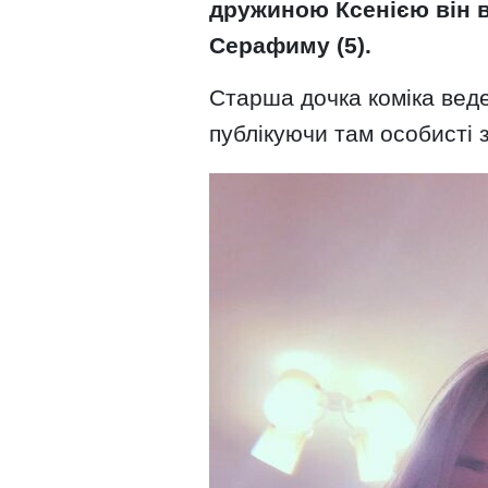
дружиною Ксенією він ви
Серафиму (5).
Старша дочка коміка веде
публікуючи там особисті з