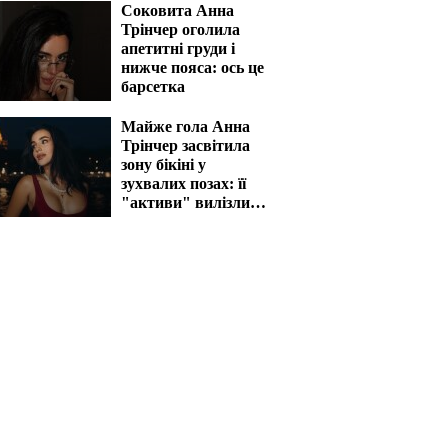
Соковита Анна
Трінчер оголила
апетитні груди і
нижче пояса: ось це
барсетка
Майже гола Анна
Трінчер засвітила
зону бікіні у
зухвалих позах: її
"активи" вилізли
назовні