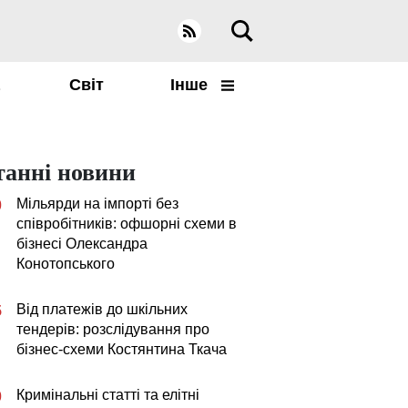
а
Світ
Інше
танні новини
Мільярди на імпорті без
0
співробітників: офшорні схеми в
бізнесі Олександра
Конотопського
Від платежів до шкільних
5
тендерів: розслідування про
бізнес-схеми Костянтина Ткача
Кримінальні статті та елітні
0