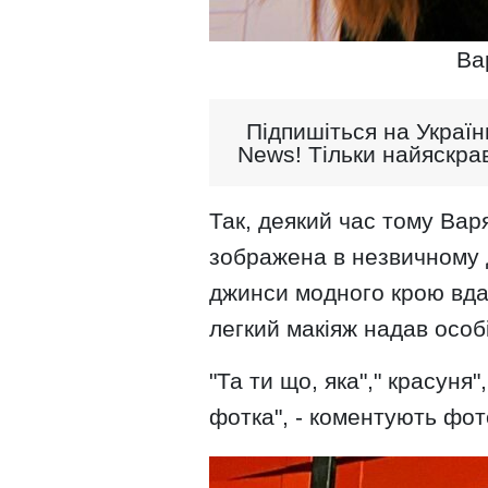
Ва
Підпишіться на Україн
News! Тільки найяскрав
Так, деякий час тому Вар
зображена в незвичному д
джинси модного крою вда
легкий макіяж надав особ
"Та ти що, яка"," красуня",
фотка", - коментують фот