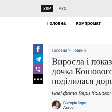
УКР
РУС
Головна
Компромат
Головна
Новини
Виросла і показ
дочка Кошового
поділилася дор
Нові фото Вари Кошової 
Вікторія Корж
Автор