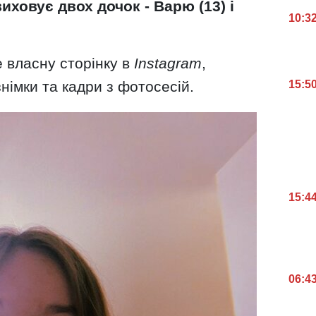
ховує двох дочок - Варю (13) і
10:3
 власну сторінку в
Instagram
,
німки та кадри з фотосесій.
15:5
15:4
06:4