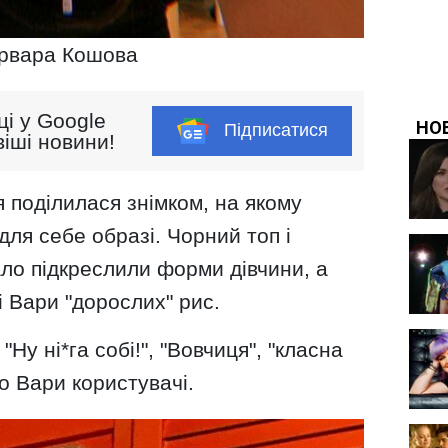
рвара Кошова
ці у Google
Підписатися
іші новини!
я поділилася знімком, на якому
ля себе образі. Чорний топ і
ло підкреслили форми дівчини, а
і Вари "дорослих" рис.
 "Ну ні*га собі!", "Вовчиця", "класна
о Вари користувачі.