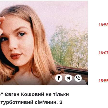
18:5
16:0
15:5
5" Євген Кошовий не тільки
 турботливий сім'янин. З