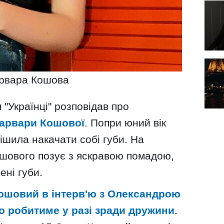
рвара Кошова
"Українці" розповідав про
Варвари Кошової
. Попри юний вік
рішила накачати собі губи. На
ошового позує з яскравою помадою,
ені губи.
ошовий в інтерв'ю з Олександрою
о робитиме у разі зради дружини
.