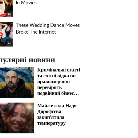
пулярні новини
Кримінальні статті
та елітні відкати:
правоохоронці
перевірять
подвійний бізнес
Олександра
Конотопського
Майже гола Надя
Дорофєєва
закип'ятила
температуру