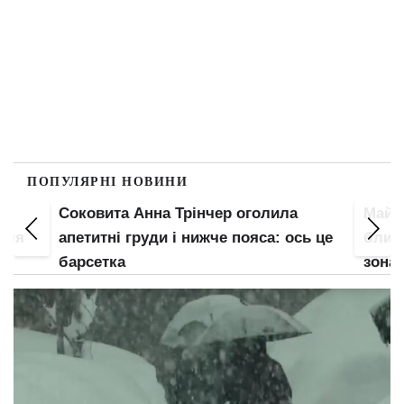
ПОПУЛЯРНІ НОВИНИ
Соковита Анна Трінчер оголила
Майж
 для
апетитні груди і нижче пояса: ось це
блисн
барсетка
зона 