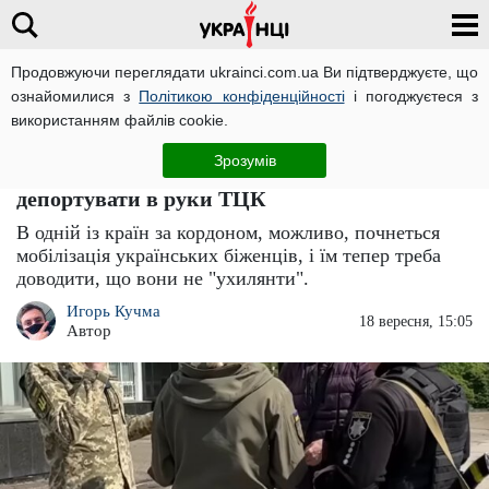
Продовжуючи переглядати ukrainci.com.ua Ви підтверджуєте, що
ознайомилися з
Політикою конфіденційності
і погоджуєтеся з
Головна
Новини
ЧИТАТЬ НА РУССКОМ
використанням файлів cookie.
Мобілізація українців за кордоном:
Зрозумів
"ухилянтів" виловлюють і можуть
депортувати в руки ТЦК
В одній із країн за кордоном, можливо, почнеться
мобілізація українських біженців, і їм тепер треба
доводити, що вони не "ухилянти".
Игорь Кучма
18 вересня, 15:05
Автор