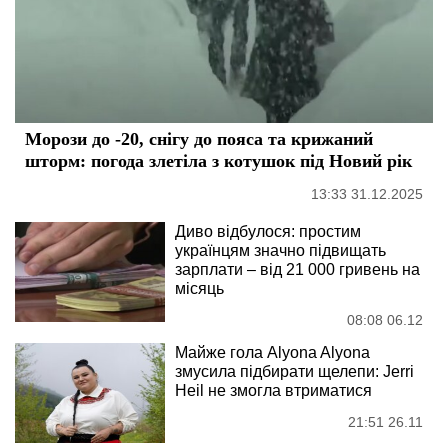
Морози до -20, снігу до пояса та крижаний
шторм: погода злетіла з котушок під Новий рік
13:33 31.12.2025
Диво відбулося: простим
українцям значно підвищать
зарплати – від 21 000 гривень на
місяць
08:08 06.12
Майже гола Alyona Alyona
змусила підбирати щелепи: Jerri
Heil не змогла втриматися
21:51 26.11