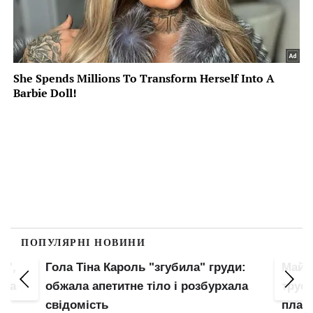
ПОПУЛЯРНІ НОВИНИ
и",
Гола Тіна Кароль "згубила" груди:
Майж
ула
обжала апетитне тіло і розбурхала
труси
свідомість
план