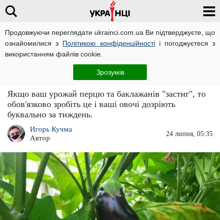
Продовжуючи переглядати ukrainci.com.ua Ви підтверджуєте, що
ознайомилися з
Політикою конфіденційності
і погоджуєтеся з
Головна
Новини
ЧИТАТЬ НА РУССКОМ
використанням файлів cookie.
Як прискорити зростання баклажанів та
Зрозумів
перців: урожай дозріє за лічені дні
Якщо ваш урожай перцю та баклажанів "застиг", то
обов'язково зробіть це і ваші овочі дозріють
буквально за тиждень.
Игорь Кучма
24 липня, 05:35
Автор