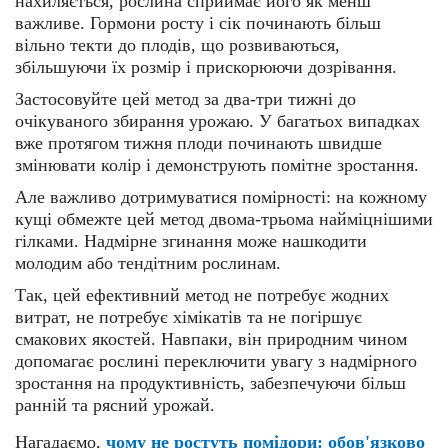
нахиляється, рослина сприймає його як менш
важливе. Гормони росту і сік починають більш
вільно текти до плодів, що розвиваються,
збільшуючи їх розмір і прискорюючи дозрівання.
Застосовуйте цей метод за два-три тижні до
очікуваного збирання урожаю. У багатьох випадках
вже протягом тижня плоди починають швидше
змінювати колір і демонструють помітне зростання.
Але важливо дотримуватися помірності: на кожному
кущі обмежте цей метод двома-трьома найміцнішими
гілками. Надмірне згинання може нашкодити
молодим або тендітним рослинам.
Так, цей ефективний метод не потребує жодних
витрат, не потребує хімікатів та не погіршує
смакових якостей. Навпаки, він природним чином
допомагає рослині переключити увагу з надмірного
зростання на продуктивність, забезпечуючи більш
ранній та рясний урожай.
Нагадаємо,
чому не ростуть помідори: обов'язково