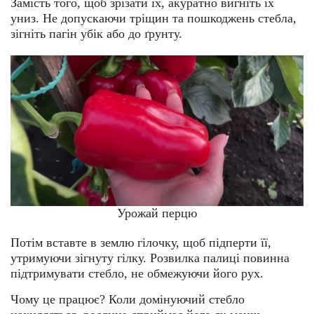
Замість того, щоб зрізати їх, акуратно вигніть їх
униз. Не допускаючи тріщин та пошкоджень стебла,
зігніть пагін убік або до ґрунту.
Урожай перцю
Потім вставте в землю гілочку, щоб підперти її,
утримуючи зігнуту гілку. Розвилка палиці повинна
підтримувати стебло, не обмежуючи його рух.
Чому це працює? Коли домінуючий стебло