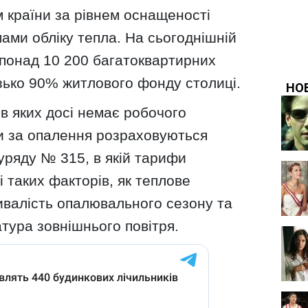
 країни за рівнем оснащеності
ами обліку тепла. На сьогоднішній
 понад 10 200 багатоквартирних
зько 90% житлового фонду столиці.
 в яких досі немає робочого
ки за опалення розраховуються
уряду № 315, в якій тарифи
 таких факторів, як теплове
ивалість опалювального сезону та
тура зовнішнього повітря.