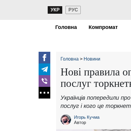
УКР
РУС
Головна
Компромат
Головна
Новини
Нові правила о
послуг торкнет
Українців попередили пр
послуг і кого це торкне
Игорь Кучма
Автор