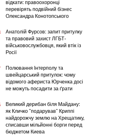
відкати: правоохоронці
перевірять подвійний бізнес
Олександра Конотопського
Анатолій Фурсов: запит притулку
8
та правовий захист ЛГБТ-
військовослужбовця, який втік із
Росії
Полювання Інтерполу та
7
швейцарський притулок: чому
відомого афериста Юрченка досі
не можуть посадити за ґрати
Великий дерибан біля Майдану:
5
як Кличко "подарував" Криппі
найдорожчу землю на Хрещатику,
списавши мільйонні борги перед
бюджетом Киева