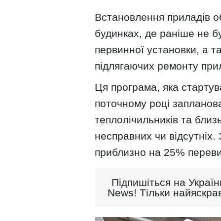
Встановлення приладів об
будинках, де раніше не бул
первинної установки, а т
підлягаючих ремонту прил
Ця програма, яка стартув
поточному році запланов
теплолічильників та близ
несправних чи відсутніх. 
приблизно на 25% переви
Підпишіться на Україн
News! Тільки найяскрав