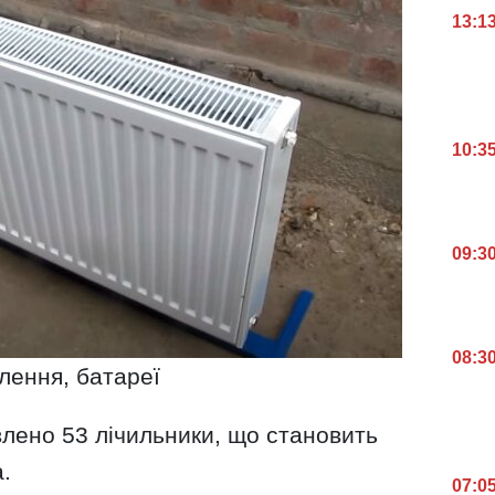
13:1
10:3
09:3
08:3
лення, батареї
лено 53 лічильники, що становить
.
07:0