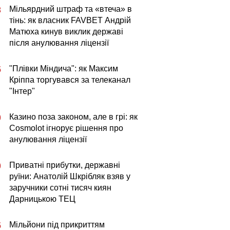
Мільярдний штраф та «втеча» в
3
тінь: як власник FAVBET Андрій
Матюха кинув виклик державі
після анулювання ліцензії
"Плівки Міндича": як Максим
5
Кріппа торгувався за телеканал
"Інтер"
Казино поза законом, але в грі: як
0
Cosmolot ігнорує рішення про
анулювання ліцензії
Приватні прибутки, державні
0
руїни: Анатолій Шкрібляк взяв у
заручники сотні тисяч киян
Дарницькою ТЕЦ
Мільйони під прикриттям
5