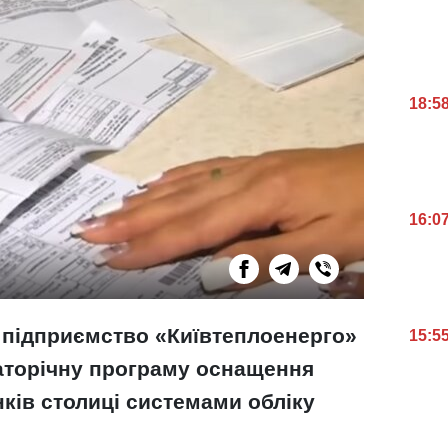
18:5
16:0
 підприємство «Київтеплоенерго»
15:5
аторічну програму оснащення
ків столиці системами обліку