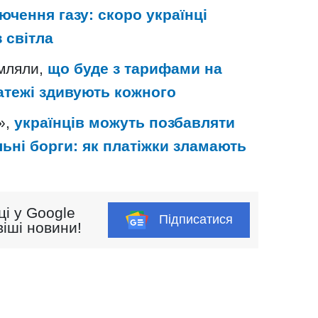
ючення газу: скоро українці
 світла
омляли,
що буде з тарифами на
латежі здивують кожного
»,
українців можуть позбавляти
льні борги: як платіжки зламають
ці у Google
Підписатися
іші новини!