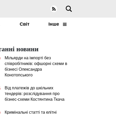
а
Світ
Інше
танні новини
Мільярди на імпорті без
0
співробітників: офшорні схеми в
бізнесі Олександра
Конотопського
Від платежів до шкільних
5
тендерів: розслідування про
бізнес-схеми Костянтина Ткача
Кримінальні статті та елітні
0