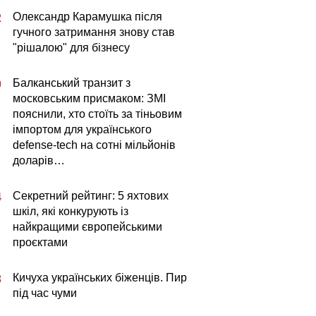
Олександр Карамушка після
2
гучного затримання знову став
"рішалою" для бізнесу
Балканський транзит з
0
московським присмаком: ЗМІ
пояснили, хто стоїть за тіньовим
імпортом для українського
defense-tech на сотні мільйонів
доларів…
Секретний рейтинг: 5 яхтових
4
шкіл, які конкурують із
найкращими європейськими
проєктами
Кичуха українських біженців. Пир
3
під час чуми