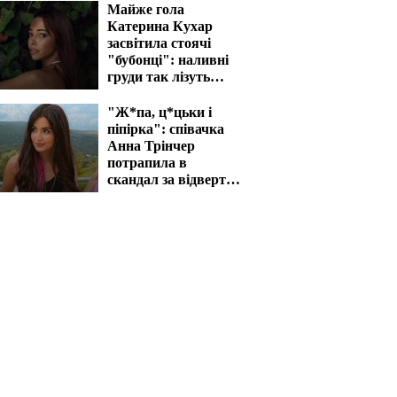
Майже гола
Катерина Кухар
засвітила стоячі
"бубонці": наливні
груди так лізуть
назовні
"Ж*па, ц*цьки і
піпірка": співачка
Анна Трінчер
потрапила в
скандал за відверті
фото