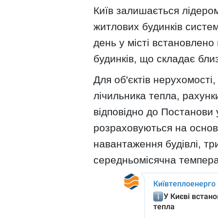
Київ залишається лідером
житлових будинків систем
день у місті встановлено
будинків, що складає бли
Для об'єктів нерухомості,
лічильника тепла, рахун
відповідно до Постанови 
розраховуються на основі
навантаження будівлі, тр
середньомісячна темпера