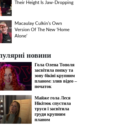
пулярні новини
Гола Олена Тополя
засвітила попку та
зону бікіні крупним
планом: злив відео –
початок
Майже гола Леся
Нікітюк спустила
труси і засвітила
груди крупним
планом