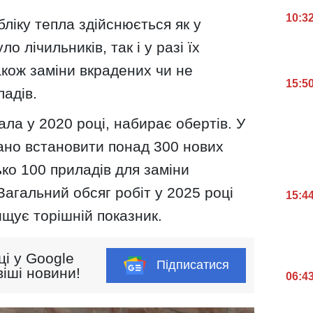
10:3
ліку тепла здійснюється як у
о лічильників, так і у разі їх
акож заміни вкрадених чи не
15:5
адів.
ала у 2020 році, набирає обертів. У
ано встановити понад 300 нових
ько 100 приладів для заміни
Загальний обсяг робіт у 2025 році
15:4
щує торішній показник.
ці у Google
Підписатися
іші новини!
06:4