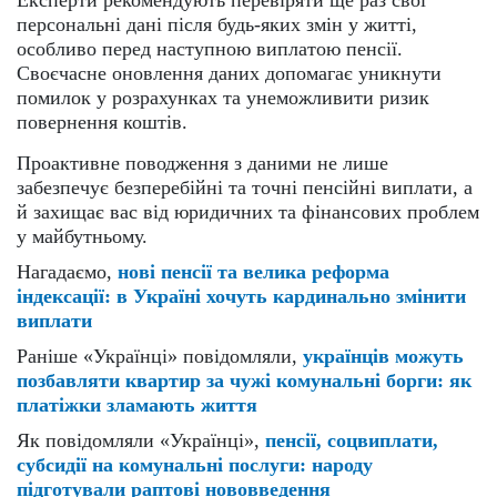
Експерти рекомендують перевіряти ще раз свої
персональні дані після будь-яких змін у житті,
особливо перед наступною виплатою пенсії.
Своєчасне оновлення даних допомагає уникнути
помилок у розрахунках та унеможливити ризик
повернення коштів.
Проактивне поводження з даними не лише
забезпечує безперебійні та точні пенсійні виплати, а
й захищає вас від юридичних та фінансових проблем
у майбутньому.
Нагадаємо,
нові пенсії та велика реформа
індексації: в Україні хочуть кардинально змінити
виплати
Раніше «Українці» повідомляли,
українців можуть
позбавляти квартир за чужі комунальні борги: як
платіжки зламають життя
Як повідомляли «Українці»,
пенсії, соцвиплати,
субсидії на комунальні послуги: народу
підготували раптові нововведення