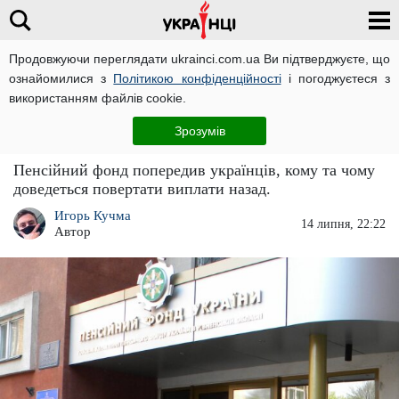
Продовжуючи переглядати ukrainci.com.ua Ви підтверджуєте, що
ознайомилися з
Політикою конфіденційності
і погоджуєтеся з
Головна
Новини
ЧИТАТЬ НА РУССКОМ
використанням файлів cookie.
ПФУ змусить повернути виплати назад: чи
Зрозумів
торкнеться це пенсії
Пенсійний фонд попередив українців, кому та чому
доведеться повертати виплати назад.
Игорь Кучма
14 липня, 22:22
Автор