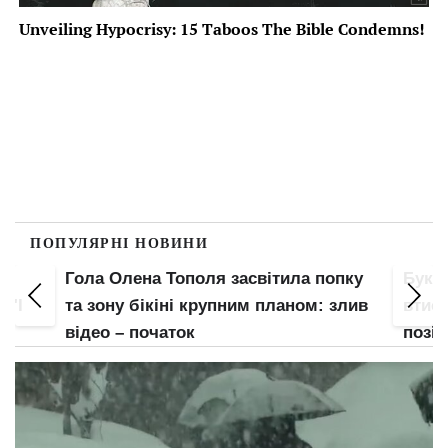
ПОПУЛЯРНІ НОВИНИ
Гола Олена Тополя засвітила попку
Букв
 "І
та зону бікіні крупним планом: злив
втис
відео – початок
позі: