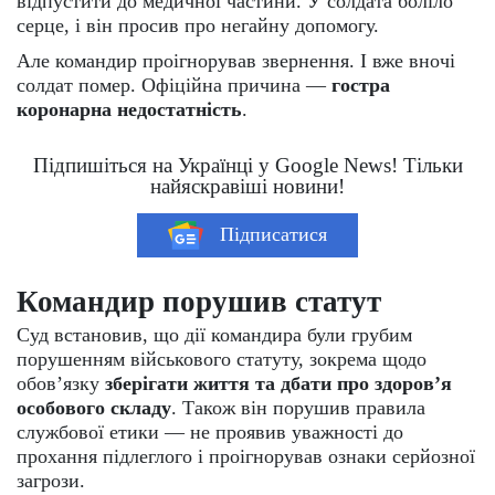
відпустити до медичної частини. У солдата боліло
серце, і він просив про негайну допомогу.
Але командир проігнорував звернення. І вже вночі
солдат помер. Офіційна причина —
гостра
коронарна недостатність
.
Підпишіться на Українці у Google News! Тільки
найяскравіші новини!
Підписатися
Командир порушив статут
Суд встановив, що дії командира були грубим
порушенням військового статуту, зокрема щодо
обов’язку
зберігати життя та дбати про здоров’я
особового складу
. Також він порушив правила
службової етики — не проявив уважності до
прохання підлеглого і проігнорував ознаки серйозної
загрози.