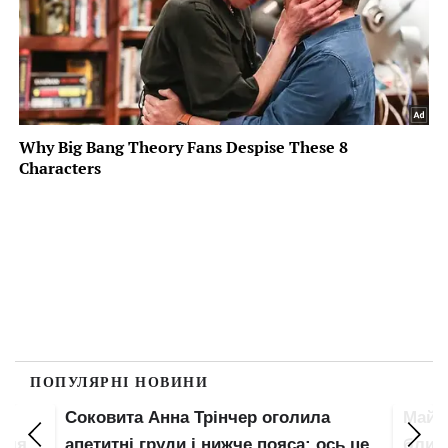
ПОПУЛЯРНІ НОВИНИ
Соковита Анна Трінчер оголила
Майж
 для
апетитні груди і нижче пояса: ось це
блисн