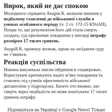
Вирок, який не дає спокою
Молодшого сержанта Андрія К. визнали винним у
недбалому ставленні до військової служби в
умовах особливого періоду
(ч. 2 ст. 172-15 КУпАП).
Попри те, що результатом його дій стала смерть
солдата, суд призначив покарання у вигляді
штрафу
розміром 17 тисяч гривень
.
Андрій К. провину визнав, однак на засідання суду
не з’явився.
Реакція суспільства
Новина викликала хвилю обурення в соцмережах.
Користувачі критикують надто м’яке покарання та
ставлять під сумнів ефективність військової
дисципліни у підрозділах. Багато хто вважає, що
смерть через недбалість не може коштувати 17 тисяч
гривень штрафу.
Підпишіться на Українці у Google News! Тільки