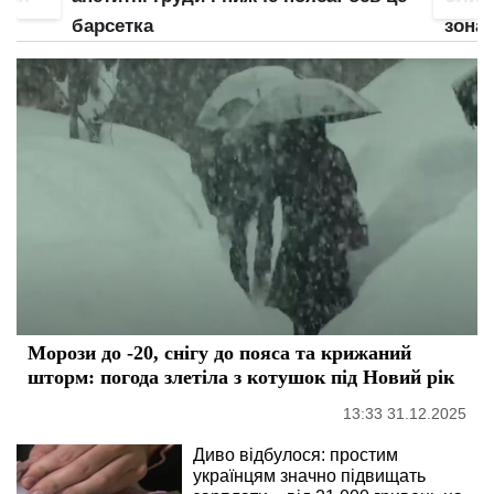
барсетка
зона 
Морози до -20, снігу до пояса та крижаний
шторм: погода злетіла з котушок під Новий рік
13:33 31.12.2025
Диво відбулося: простим
українцям значно підвищать