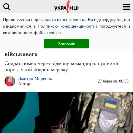
Продовжуючи переглядати ukrainci.com.ua Ви підтверджуєте, що
ознайомилися з
Політикою конфіденційності
і погоджуєтеся з
Головна
Новини
ЧИТАТЬ НА РУССКОМ
використанням файлів cookie.
За смерть солдата командир заплатить
Зрозумів
штраф 17 тисяч: стільки оцінили життя
військового
Солдат помер через відмову командира: суд виніс
вирок, який обурив мережу
Дмитро Моренок
27 березня, 06:55
Автор