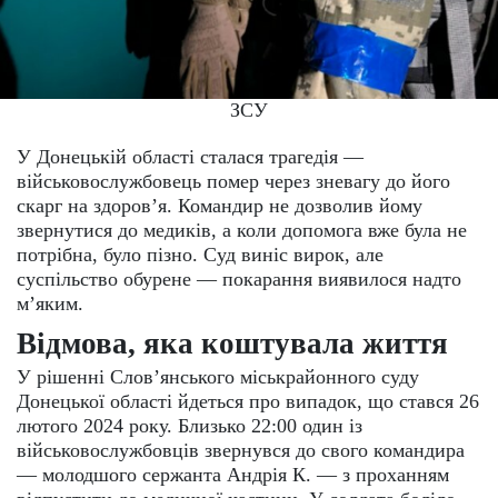
ЗСУ
У Донецькій області сталася трагедія —
військовослужбовець помер через зневагу до його
скарг на здоров’я. Командир не дозволив йому
звернутися до медиків, а коли допомога вже була не
потрібна, було пізно. Суд виніс вирок, але
суспільство обурене — покарання виявилося надто
м’яким.
Відмова, яка коштувала життя
У рішенні Слов’янського міськрайонного суду
Донецької області йдеться про випадок, що стався 26
лютого 2024 року. Близько 22:00 один із
військовослужбовців звернувся до свого командира
— молодшого сержанта Андрія К. — з проханням