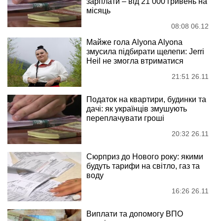
зарплати – від 21 000 гривень на
місяць
08:08 06.12
Майже гола Alyona Alyona
змусила підбирати щелепи: Jerri
Heil не змогла втриматися
21:51 26.11
Податок на квартири, будинки та
дачі: як українців змушують
переплачувати гроші
20:32 26.11
Сюрприз до Нового року: якими
будуть тарифи на світло, газ та
воду
16:26 26.11
Виплати та допомогу ВПО