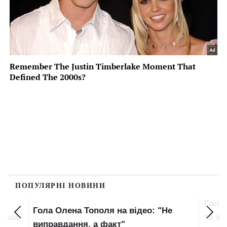
ПОПУЛЯРНІ НОВИНИ
Гола
Гола Олена Тополя на відео: "Не
увши
та зо
виправдання, а факт"