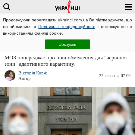
Продовжуючи переглядати ukrainci.com.ua Ви підтверджуєте, що
ознайомилися з
Політикою конфіденційності
і погоджуєтеся з
Головна
Новини
ЧИТАТЬ НА РУССКОМ
використанням файлів cookie.
Нові обмеження "червоної зони": що варто
Зрозумів
знати
МОЗ попереджає про нові обмеження для "червоної
зони" адаптивного карантину.
Вікторія Корж
22 вересня, 07:09
Автор