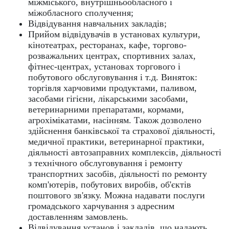
міжміського, внутрішньообласного і
міжобласного сполучення;
Відвідування навчальних закладів;
Прийом відвідувачів в установах культури,
кінотеатрах, ресторанах, кафе, торгово-
розважальних центрах, спортивних залах,
фітнес-центрах, установах торгового і
побутового обслуговування і т.д. Виняток:
торгівля харчовими продуктами, паливом,
засобами гігієни, лікарськими засобами,
ветеринарними препаратами, кормами,
агрохімікатами, насінням. Також дозволено
здійснення банківської та страхової діяльності,
медичної практики, ветеринарної практики,
діяльності автозаправних комплексів, діяльності
з технічного обслуговування і ремонту
транспортних засобів, діяльності по ремонту
комп'ютерів, побутових виробів, об'єктів
поштового зв'язку. Можна надавати послуги
громадського харчування з адресним
доставленням замовлень.
Відвідування установ і закладів, що надають