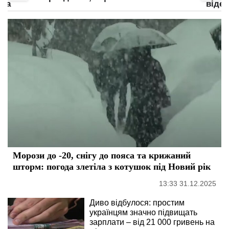
нка
відео
Морози до -20, снігу до пояса та крижаний
шторм: погода злетіла з котушок під Новий рік
13:33 31.12.2025
Диво відбулося: простим
українцям значно підвищать
зарплати – від 21 000 гривень на