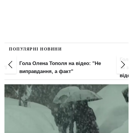
ПОПУЛЯРНІ НОВИНИ
Гола
Гола Олена Тополя на відео: "Не
 "І
та зо
виправдання, а факт"
відео