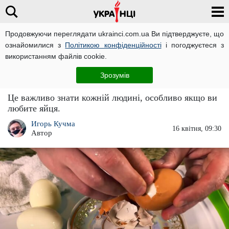
Продовжуючи переглядати ukrainci.com.ua Ви підтверджуєте, що
ознайомилися з
Політикою конфіденційності
і погоджуєтеся з
Головна
Новини
ЧИТАТЬ НА РУССКОМ
використанням файлів cookie.
Не угробте свій організм: скільки яєць
Зрозумів
можна з'їдати на день без шкоди для здоров'я
Це важливо знати кожній людині, особливо якщо ви
любите яйця.
Игорь Кучма
16 квітня, 09:30
Автор