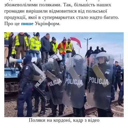
збожеволілими поляками. Так, більшість наших
громадян вирішили відмовитися від польської
продукції, якої в супермаркетах стало надто багато.
Про це
пише
Укрінформ.
Поляки на кордоні, кадр з відео