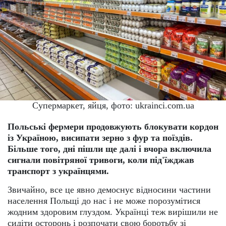
Супермаркет, яйця, фото: ukrainci.com.ua
Польські фермери продовжують блокувати кордон
із Україною, висипати зерно з фур та поїздів.
Більше того, дні пішли ще далі і вчора включила
сигнали повітряної тривоги, коли під'їжджав
транспорт з українцями.
Звичайно, все це явно демоснує відносини частини
населення Польщі до нас і не може порозумітися
жодним здоровим глуздом. Українці теж вирішили не
сидіти осторонь і розпочати свою боротьбу зі