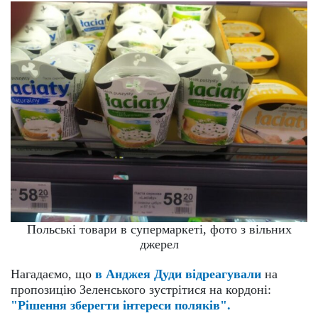
Польські товари в супермаркеті, фото з вільних
джерел
Нагадаємо, що
в Анджея Дуди відреагували
на
пропозицію Зеленського зустрітися на кордоні:
"Рішення зберегти інтереси поляків".