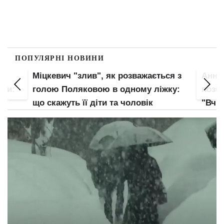
ПОПУЛЯРНІ НОВИНИ
Міцкевич "злив", як розважається з
Анна 
оги:
голою Поляковою в одному ліжку:
позба
що скажуть її діти та чоловік
"Вчи