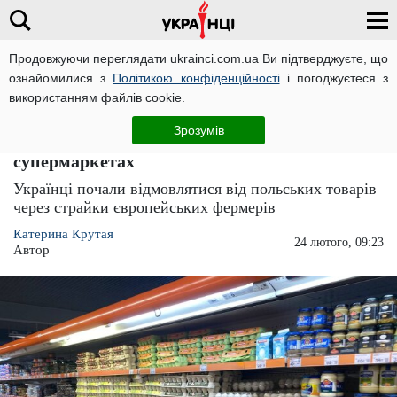
Продовжуючи переглядати ukrainci.com.ua Ви підтверджуєте, що
ознайомилися з
Політикою конфіденційності
і погоджуєтеся з
Головна
Новини
ЧИТАТЬ НА РУССКОМ
використанням файлів cookie.
У цю гру можна грати вдвох: українці
Зрозумів
розпочали страйк польських товарів у
супермаркетах
Українці почали відмовлятися від польських товарів
через страйки європейських фермерів
Катерина Крутая
24 лютого, 09:23
Автор