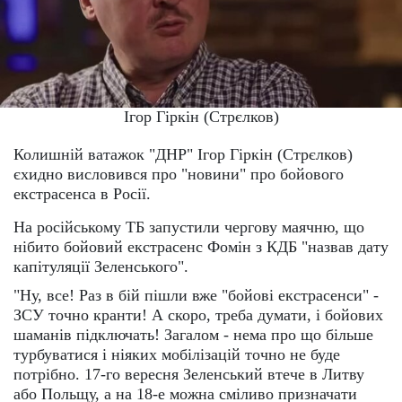
Ігор Гіркін (Стрєлков)
Колишній ватажок "ДНР" Ігор Гіркін (Стрєлков)
єхидно висловився про "новини" про бойового
екстрасенса в Росії.
На російському ТБ запустили чергову маячню, що
нібито бойовий екстрасенс Фомін з КДБ "назвав дату
капітуляції Зеленського".
"Ну, все! Раз в бій пішли вже "бойові екстрасенси" -
ЗСУ точно кранти! А скоро, треба думати, і бойових
шаманів підключать! Загалом - нема про що більше
турбуватися і ніяких мобілізацій точно не буде
потрібно. 17-го вересня Зеленський втече в Литву
або Польщу, а на 18-е можна сміливо призначати