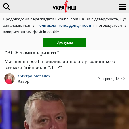
Продовжуючи переглядати ukrainci.com.ua Ви підтверджуєте, що
ознайомилися з
Політикою конфіденційності
і погоджуєтеся з
Головна
Новини
ЧИТАТЬ НА РУССКОМ
використанням файлів cookie.
Навіть терорист Гіркін не може
Зрозумів
перетравлювати маразм пропагандистів:
"ЗСУ точно кранти"
Маячня на росТБ викликали подив у колишнього
ватажка бойовиків "ДНР".
Дмитро Моренок
7 червня, 15:40
Автор