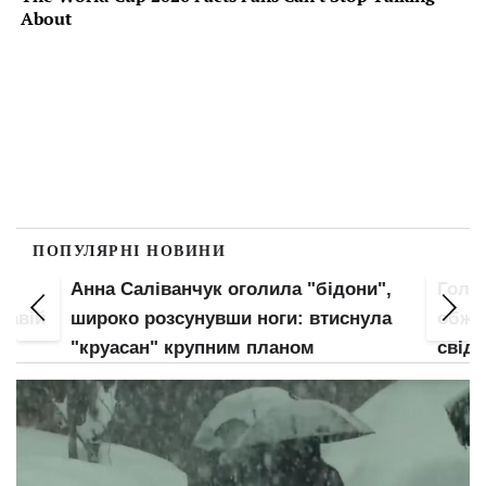
ПОПУЛЯРНІ НОВИНИ
Анна Саліванчук оголила "бідони",
Гола 
кавій
широко розсунувши ноги: втиснула
обжал
є
"круасан" крупним планом
свідо