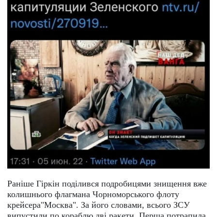
Раніше Гіркін поділився подробицями знищення вже
колишнього флагмана Чорноморського флоту
крейсера"Москва". За його словами, всього ЗСУ
випустили по кораблю дві ракети. Перша потрапила