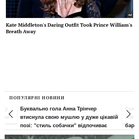
ПОПУЛЯРНІ НОВИНИ
пку
Буквально гола Анна Трінчер
Соко
злив
втиснула свою мушлю у дуже цікавій
апети
позі: "стиль собачки" відпочиває
барс