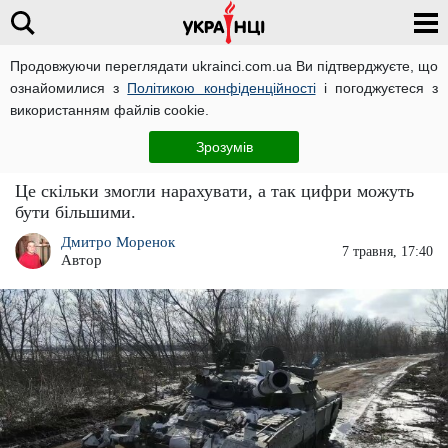
Продовжуючи переглядати ukrainci.com.ua Ви підтверджуєте, що
ознайомилися з
Політикою конфіденційності
і погоджуєтеся з
Головна
Новини
ЧИТАТЬ НА РУССКОМ
використанням файлів cookie.
Втрати росіян в Україні досягли історичної
Зрозумів
позначки
Це скільки змогли нарахувати, а так цифри можуть
бути більшими.
Дмитро Моренок
7 травня, 17:40
Автор