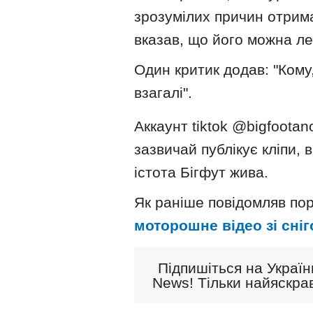
зрозумілих причин отримав
вказав, що його можна ле
Один критик додав: "Кому,
взагалі".
Аккаунт tiktok @bigfoota
зазвичай публікує кліпи, 
істота Бігфут жива.
Як раніше повідомляв пор
моторошне відео зі сн
Підпишіться на Україн
News! Тільки найяскрав