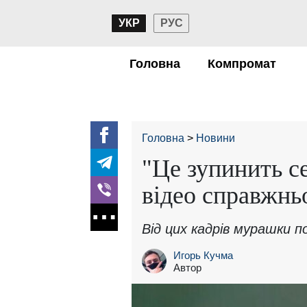
УКР
РУС
Головна
Компромат
Головна
Новини
"Це зупинить се
відео справжнь
Від цих кадрів мурашки по
Игорь Кучма
Автор