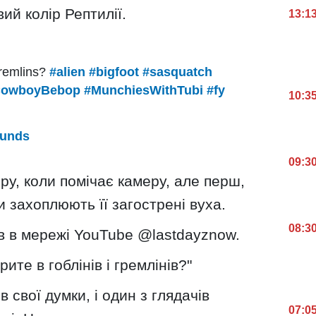
ий колір Рептилії.
13:1
gremlins?
#alien
#bigfoot
#sasquatch
CowboyBebop
#MunchiesWithTubi
#fy
10:3
ounds
09:3
ру, коли помічає камеру, але перш,
и захоплюють її загострені вуха.
08:3
в в мережі YouTube @lastdayznow.
ите в гоблінів і гремлінів?"
 свої думки, і один з глядачів
07:0