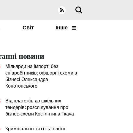
а
Світ
Інше
танні новини
Мільярди на імпорті без
0
співробітників: офшорні схеми в
бізнесі Олександра
Конотопського
Від платежів до шкільних
5
тендерів: розслідування про
бізнес-схеми Костянтина Ткача
Кримінальні статті та елітні
0