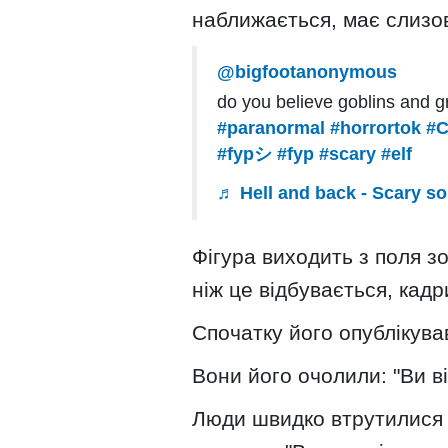
наближається, має слизов
@bigfootanonymous
do you believe goblins and 
#paranormal
#horrortok
#
#fypシ
#fyp
#scary
#elf
♬ Hell and back - Scary s
Фігура виходить з поля зо
ніж це відбувається, кадр
Спочатку його опублікува
Вони його очолили: "Ви вір
Люди швидко втрутилися в