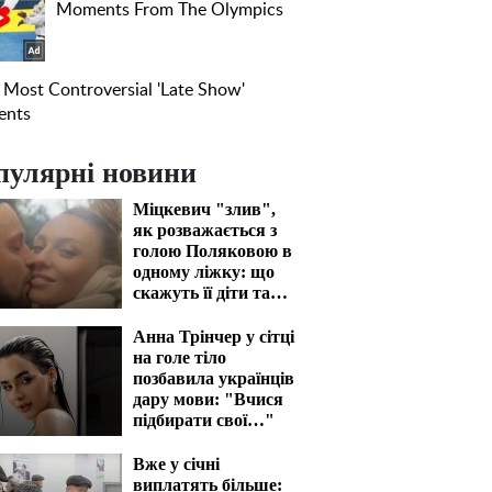
пулярні новини
Міцкевич "злив",
як розважається з
голою Поляковою в
одному ліжку: що
скажуть її діти та
чоловік
Анна Трінчер у сітці
на голе тіло
позбавила українців
дару мови: "Вчися
підбирати свої…"
Вже у січні
виплатять більше: