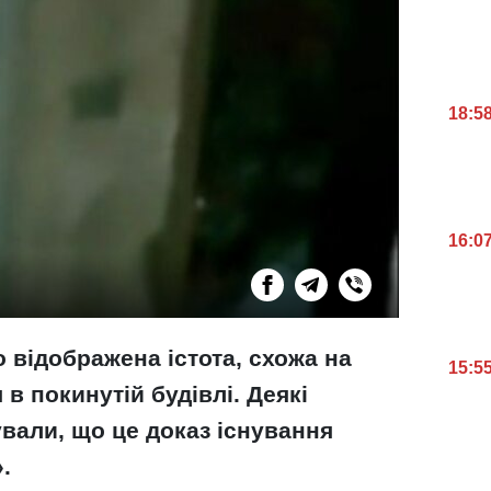
18:5
16:0
 відображена істота, схожа на
15:5
 в покинутій будівлі. Деякі
вали, що це доказ існування
.