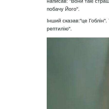
написав: "Вони такі стра
побачу Його".
Інший сказав:"це Гоблін".
рептилію".