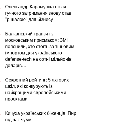
Олександр Карамушка після
2
гучного затримання знову став
"рішалою" для бізнесу
Балканський транзит з
0
московським присмаком: ЗМІ
пояснили, хто стоїть за тіньовим
імпортом для українського
defense-tech на сотні мільйонів
доларів…
Секретний рейтинг: 5 яхтових
4
шкіл, які конкурують із
найкращими європейськими
проєктами
Кичуха українських біженців. Пир
3
під час чуми