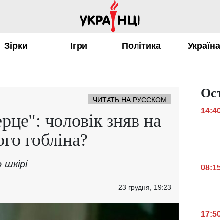
Зірки
Ігри
Політика
Україн
Ос
ЧИТАТЬ НА РУССКОМ
14:4
рце": чоловік зняв на
ого гобліна?
 шкірі
08:1
23 грудня, 19:23
17:5