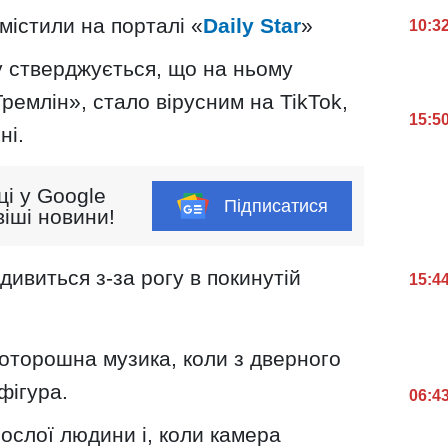
містили на порталі «
Daily Star
»
10:3
у стверджується, що на ньому
ремлін», стало вірусним на TikTok,
15:5
ні.
ці у Google
Підписатися
іші новини!
 дивиться з-за рогу в покинутій
15:4
оторошна музика, коли з дверного
фігура.
06:4
ослої людини і, коли камера