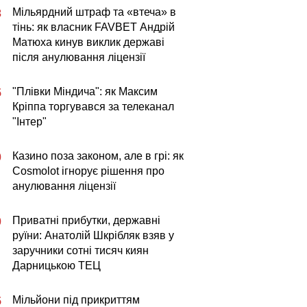
Мільярдний штраф та «втеча» в
3
тінь: як власник FAVBET Андрій
Матюха кинув виклик державі
після анулювання ліцензії
"Плівки Міндича": як Максим
5
Кріппа торгувався за телеканал
"Інтер"
Казино поза законом, але в грі: як
0
Cosmolot ігнорує рішення про
анулювання ліцензії
Приватні прибутки, державні
0
руїни: Анатолій Шкрібляк взяв у
заручники сотні тисяч киян
Дарницькою ТЕЦ
Мільйони під прикриттям
5