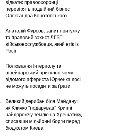
відкати: правоохоронці
перевірять подвійний бізнес
Олександра Конотопського
Анатолій Фурсов: запит притулку
8
та правовий захист ЛГБТ-
військовослужбовця, який втік із
Росії
Полювання Інтерполу та
7
швейцарський притулок: чому
відомого афериста Юрченка досі
не можуть посадити за ґрати
Великий дерибан біля Майдану:
5
як Кличко "подарував" Криппі
найдорожчу землю на Хрещатику,
списавши мільйонні борги перед
бюджетом Киева