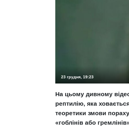
23 грудня, 19:23
На цьому дивному відео
рептилію, яка ховається
теоретики змови пораху
«гоблінів або гремлінів»