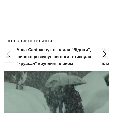
ПОПУЛЯРНІ НОВИНИ
Анна Саліванчук оголила "бідони",
Майж
кавій
широко розсунувши ноги: втиснула
труси
є
"круасан" крупним планом
план