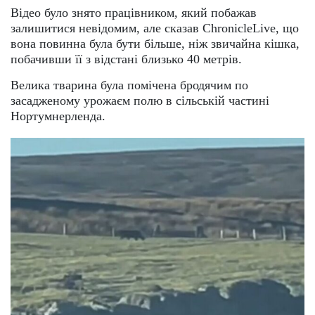
Відео було знято працівником, який побажав
залишитися невідомим, але сказав ChronicleLive, що
вона повинна була бути більше, ніж звичайна кішка,
побачивши її з відстані близько 40 метрів.
Велика тварина була помічена бродячим по
засадженому урожаєм полю в сільській частині
Нортумнерленда.