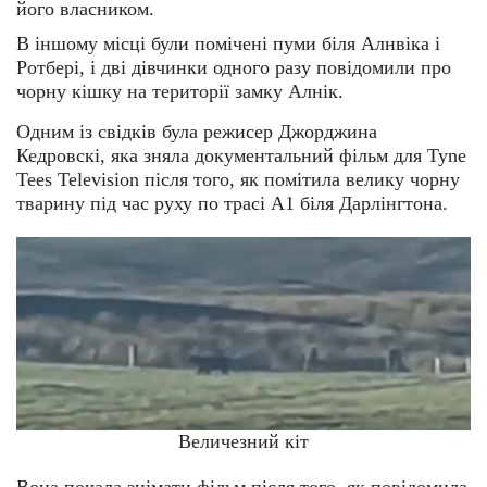
його власником.
В іншому місці були помічені пуми біля Алнвіка і
Ротбері, і дві дівчинки одного разу повідомили про
чорну кішку на території замку Алнік.
Одним із свідків була режисер Джорджина
Кедровскі, яка зняла документальний фільм для Tyne
Tees Television після того, як помітила велику чорну
тварину під час руху по трасі A1 біля Дарлінгтона.
Величезний кіт