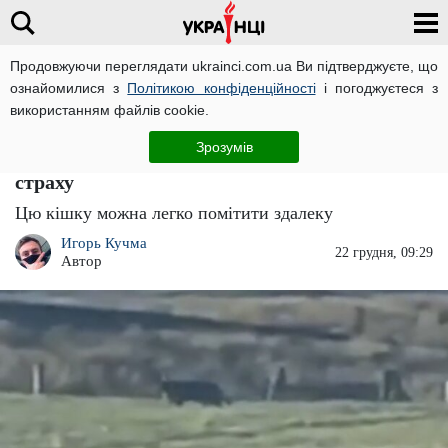
Продовжуючи переглядати ukrainci.com.ua Ви підтверджуєте, що
ознайомилися з
Політикою конфіденційності
і погоджуєтеся з
Головна
Новини
ЧИТАТЬ НА РУССКОМ
використанням файлів cookie.
Тероризує з 1992 року? Величезний кіт
Зрозумів
розміром з грізлі бродить по полях і наводить
страху
Цю кішку можна легко помітити здалеку
Игорь Кучма
22 грудня, 09:29
Автор