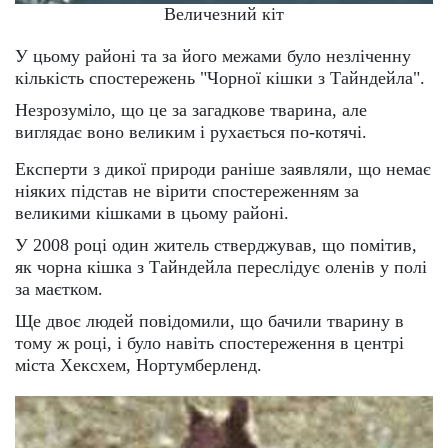
Величезний кіт
У цьому районі та за його межами було незліченну
кількість спостережень "Чорної кішки з Тайндейла".
Незрозуміло, що це за загадкове тварина, але
виглядає воно великим і рухається по-котячі.
Експерти з дикої природи раніше заявляли, що немає
ніяких підстав не вірити спостереженням за
великими кішками в цьому районі.
У 2008 році один житель стверджував, що помітив,
як чорна кішка з Тайндейла переслідує оленів у полі
за маєтком.
Ще двоє людей повідомили, що бачили тварину в
тому ж році, і було навіть спостереження в центрі
міста Хексхем, Нортумберленд.