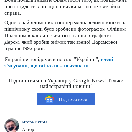
Вона почала знімати фільм після того, як повідомила
про інцидент в поліцію і виявила, що це звичайна
справа.
Одне з найвідоміших спостережень великої кішки на
північному сході було зроблено фотографом Філіпом
Ніксоном в каплиці Святого Іоанна в графстві
Дарем, який зробив знімок так званої Даремської
пуми в 1992 році.
Як раніше повідомляв портал "Українці",
вчені
з'ясували, що всі коти – психопати.
Підпишіться на Українці у Google News! Тільки
найяскравіші новини!
Підписатися
Игорь Кучма
Автор