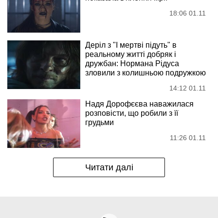
18:06 01.11
Деріл з "І мертві підуть" в
реальному житті добряк і
дружбан: Нормана Рідуса
зловили з колишньою подружкою
14:12 01.11
Надя Дорофєєва наважилася
розповісти, що робили з її
грудьми
11:26 01.11
Читати далі