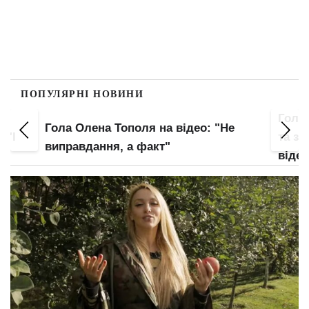
ПОПУЛЯРНІ НОВИНИ
Гола
Гола Олена Тополя на відео: "Не
 "І
та зо
виправдання, а факт"
відео