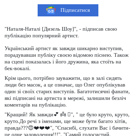
Підписатися
"Наталя-Наталі [Дизель Шоу]", - підписав свою
публікацію популярний артист.
Український артист як завжди шикарно виступив,
порадувавши публіку своєю відомою піснею. Також
на сцені показалась і його дружина, яка стоїть на
бек-вокалі.
Крім цього, потрібно зауважити, що в залі сидять
люди без масок, а це означає, що Олег опублікував
один зі своїх старих виступів. Багатотисячні фанати,
які підписані на артиста в мережі, залишили безліч
коментарів на публікацію.
"Кращий! Як завжди💕 👼 🏻", " це було круто, круто,
круто.До речі з іменами, ще може бути багато хітів,
правда???😍❤️❤️❤️", "Спасибі, слухати Вас і бачити-
це одне задоволення!!!", "Самий голосистий,