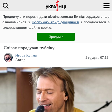
Продовжуючи переглядати ukrainci.com.ua Ви підтверджуєте, що
ознайомилися з
Політикою конфіденційності
і погоджуєтеся з
Головна
Зірки
ЧИТАТЬ НА РУССКОМ
використанням файлів cookie.
Олег Винник "розірвав" сцену і звів з розуму
Зрозумів
всіх жінок у залі: "Одне задоволення"
Співак порадував публіку
Игорь Кучма
2 грудня, 07:12
Автор