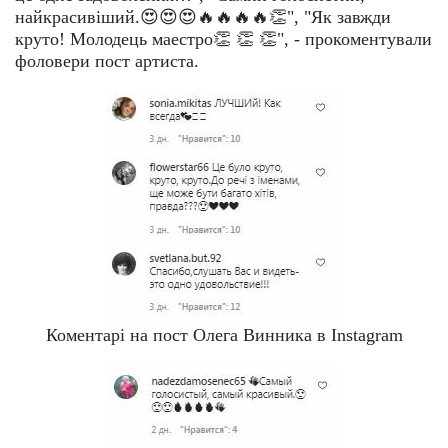
найкрасивіший.😍😍😍🔥🔥🔥🔥👏", "Як завжди
круто! Молодець маестро👏 👏 👏", - прокоментували
фоловери пост артиста.
Коментарі на пост Олега Винника в Instagram