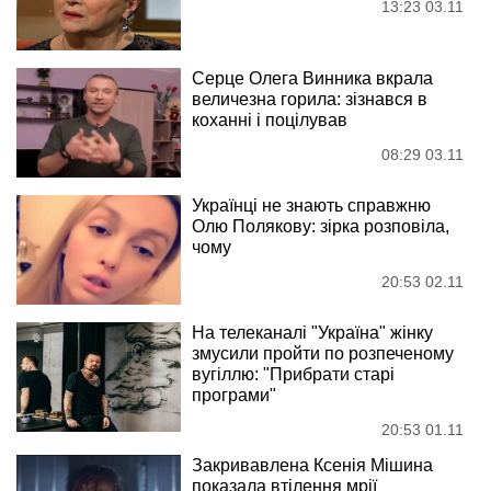
13:23 03.11
Серце Олега Винника вкрала
величезна горила: зізнався в
коханні і поцілував
08:29 03.11
Українці не знають справжню
Олю Полякову: зірка розповіла,
чому
20:53 02.11
На телеканалі "Україна" жінку
змусили пройти по розпеченому
вугіллю: "Прибрати старі
програми"
20:53 01.11
Закривавлена Ксенія Мішина
показала втілення мрії